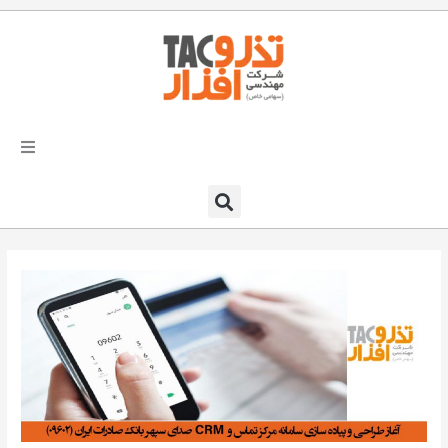
فتن
ه
حتوا
تذرو افزار
محصولات و نرم افزارها
راهکارهای تذروافزار در صنایع
خدمات و پشتیبانی
دعوت به همکاری