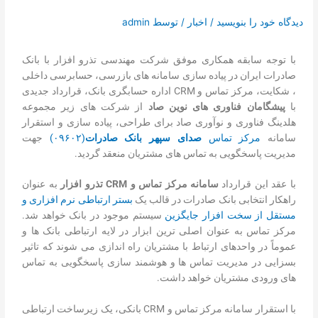
تماس با ما
دیدگاه‌ خود را بنویسید
/
اخبار
/ توسط
admin
درخواست دمو
با توجه سابقه همکاری موفق شرکت مهندسی تذرو افزار با بانک
صادرات ایران در پیاده سازی سامانه های بازرسی، حسابرسی داخلی
، شکایت، مرکز تماس و CRM اداره حسابگری بانک، قرارداد جدیدی
با
پیشگامان فناوری های نوین صاد
از شرکت های زیر مجموعه
هلدینگ فناوری و نوآوری صاد برای طراحی، پیاده سازی و استقرار
سامانه
مرکز تماس
صدای سپهر بانک صادرات
(۰۹۶۰۲)
جهت
مدیریت پاسخگویی به تماس های مشتریان منعقد گردید.
با عقد این قرارداد
سامانه مرکز تماس و CRM تذرو افزار
به عنوان
راهکار انتخابی بانک صادرات در قالب یک
بستر ارتباطی نرم افزاری و
مستقل از سخت افزار جایگزین
سیستم موجود در بانک خواهد شد.
مرکز تماس به عنوان اصلی ترین ابزار در لایه ارتباطی بانک ها و
عموماً در واحدهای ارتباط با مشتریان راه اندازی می شوند که تاثیر
بسزایی در مدیریت تماس ها و هوشمند سازی پاسخگویی به تماس
های ورودی مشتریان خواهد داشت.
با استقرار سامانه مرکز تماس و CRM بانکی، یک زیرساخت ارتباطی