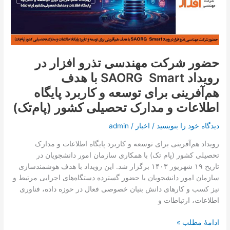
افزار
در
رویداد
SAORG
Smart
حضور شرکت مهندسی تذرو افزار در
با
رویداد SAORG Smart با هدف
هدف
هم‌آفرینی
هم‌آفرینی برای توسعه و کاربرد پایگاه
برای
اطلاعات و مدارک تحصیلی کشور (پام‌تک)
توسعه
و
دیدگاه‌ خود را بنویسید
/
اخبار
/
admin
کاربرد
پایگاه
رویداد هم‌آفرینی برای توسعه و کاربرد پایگاه اطلاعات و مدارک
اطلاعات
تحصیلی کشور (پام تک) با همکاری سازمان امور دانشجویان در
و
تاریخ ۱۹ شهریور ۱۴۰۳ برگزار شد. این رویداد با هدف هوشمندسازی
مدارک
سازمان امور دانشجویان با حضور گسترده دستگاه‌های اجرایی مرتبط و
تحصیلی
نیز کسب و کارهای دانش بنیان خصوصی فعال در حوزه داده، فناوری
کشور
اطلاعات، ارتباطات و
(پام‌تک)
ادامۀ مطلب »