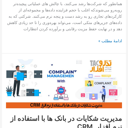
همانطور که شرکت‌ها رشد می‌کنند، با چالش های عملیاتی پیچیده‌تر
بهترین
روبه‌رو می‌شوندکه اغلب با حجم فزاینده داده‌ها و مجموعه‌ای از
شکل
کارکردهای تجاری رو به رشد دست و پنجه نرم می‌کنند. شرکتی که به
برآورده
داده‌های جزیره­ای متکی است، می‌تواند بهره‌وری را تا حد زیادی کاهش
می
دهد و در نهایت حفظ مزیت رقابتی و برآورده کردن انتظارات
کند
ادامۀ مطلب »
مدیریت
شکایات
در
بانک
ها
با
استفاده
از
نرم
مدیریت شکایات در بانک ها با استفاده از
افزار
نرم افزار CRM
CRM