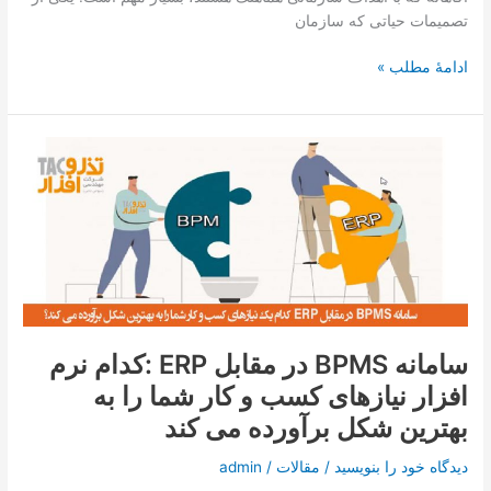
تصمیمات حیاتی که سازمان
ادامۀ مطلب »
سامانه
BPMS
در
مقابل
ERP
:کدام
نرم
افزار
نیازهای
سامانه BPMS در مقابل ERP :کدام نرم
کسب
افزار نیازهای کسب و کار شما را به
و
کار
بهترین شکل برآورده می کند
شما
را
دیدگاه‌ خود را بنویسید
/
مقالات
/
admin
به