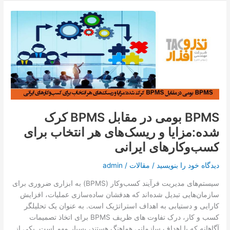
BPMS
بومی
در
مقابل
BPMS
کرک
شده:مزایا
و
ریسک‌های
BPMS بومی در مقابل BPMS کرک
هر
شده:مزایا و ریسک‌های هر انتخاب برای
انتخاب
برای
کسب‌وکارهای ایرانی
کسب‌وکارهای
ایرانی
دیدگاه‌ خود را بنویسید
/
مقالات
/
admin
سیستم‌های مدیریت فرآیند کسب‌وکار (BPMS) به ابزاری ضروری برای
سازمان‌هایی تبدیل شده‌اند که هدفشان ساده‌سازی عملیات، افزایش
کارایی و دستیابی به اهداف استراتژیک است. به عنوان یک تحلیلگر
کسب و کار، درک تفاوت های ظریف BPMS برای اتخاذ تصمیمات
آگاهانه که با اهداف سازمانی هماهنگ هستند، بسیار مهم است. یکی از