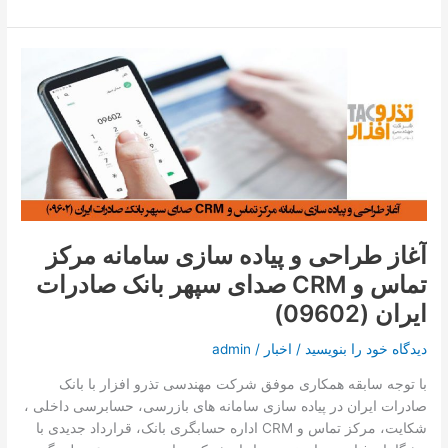
آغاز
طراحی
و
پیاده
سازی
سامانه
مرکز
تماس
و
آغاز طراحی و پیاده سازی سامانه مرکز
CRM
تماس و CRM صدای سپهر بانک صادرات
صدای
سپهر
ایران (09602)
بانک
صادرات
دیدگاه‌ خود را بنویسید
/
اخبار
/
admin
ایران
با توجه سابقه همکاری موفق شرکت مهندسی تذرو افزار با بانک
(09602)
صادرات ایران در پیاده سازی سامانه های بازرسی، حسابرسی داخلی ،
شکایت، مرکز تماس و CRM اداره حسابگری بانک، قرارداد جدیدی با