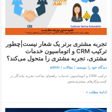
برتر
یک
شعار
نیست|
چطور
ترکیب
CRM
تجربه مشتری برتر یک شعار نیست|چطور
و
ترکیب CRM و اتوماسیون خدمات
اتوماسیون
خدمات
مشتری، تجربه مشتری را متحول می‌کند؟
مشتری،
تجربه
دیدگاه‌ خود را بنویسید
/
مقالات
/
admin
مشتری
ترکیب CRM و اتوماسیون خدمات؛ راهنمای ساخت تجربه ماندگار در
را
کسب‌وکارهای مشتری‌محور
متحول
می‌کند؟
ادامۀ مطلب »
BPM