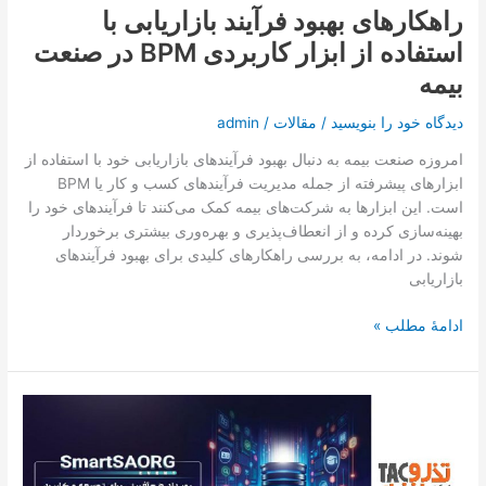
راهکارهای بهبود فرآیند بازاریابی با
BPM
استفاده از ابزار کاربردی BPM در صنعت
در
صنعت
بیمه
بیمه
دیدگاه‌ خود را بنویسید
/
مقالات
/
admin
امروزه صنعت بیمه به دنبال بهبود فرآیندهای بازاریابی خود با استفاده از
ابزارهای پیشرفته از جمله مدیریت فرآیندهای کسب و کار یا BPM
است. این ابزارها به شرکت‌های بیمه کمک می‌کنند تا فرآیندهای خود را
بهینه‌سازی کرده و از انعطاف‌پذیری و بهره‌وری بیشتری برخوردار
شوند. در ادامه، به بررسی راهکارهای کلیدی برای بهبود فرآیندهای
بازاریابی
ادامۀ مطلب »
حضور
شرکت
مهندسی
تذرو