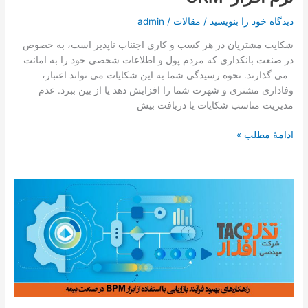
دیدگاه‌ خود را بنویسید
/
مقالات
/
admin
شکایت مشتریان در هر کسب و کاری اجتناب ناپذیر است، به خصوص
در صنعت بانکداری که مردم پول و اطلاعات شخصی خود را به امانت
می گذارند. نحوه رسیدگی شما به این شکایات می تواند اعتبار،
وفاداری مشتری و شهرت شما را افزایش دهد یا از بین ببرد. عدم
مدیریت مناسب شکایات یا دریافت بیش
ادامۀ مطلب »
راهکارهای
بهبود
فرآیند
بازاریابی
با
استفاده
از
ابزار
کاربردی