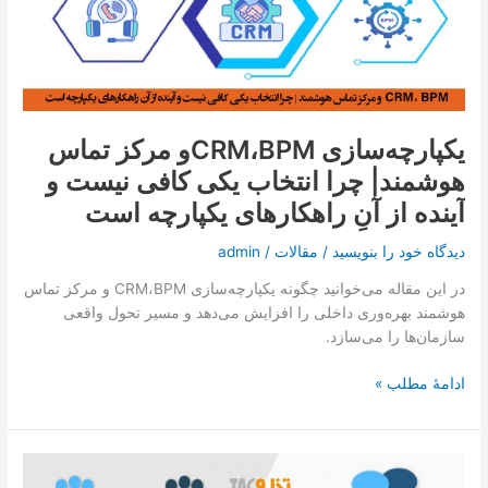
تماس با ما
تماس
هوشمند|
چرا
درخواست دمو
انتخاب
یکی
کافی
یکپارچه‌سازی CRM،BPMو مرکز تماس
نیست
هوشمند| چرا انتخاب یکی کافی نیست و
و
آینده
آینده از آنِ راهکارهای یکپارچه است
از
آنِ
دیدگاه‌ خود را بنویسید
/
مقالات
/
admin
راهکارهای
در این مقاله می‌خوانید چگونه یکپارچه‌سازی CRM،BPM و مرکز تماس
یکپارچه
هوشمند بهره‌وری داخلی را افزایش می‌دهد و مسیر تحول واقعی
است
سازمان‌ها را می‌سازد.
ادامۀ مطلب »
تجربه
مشتری