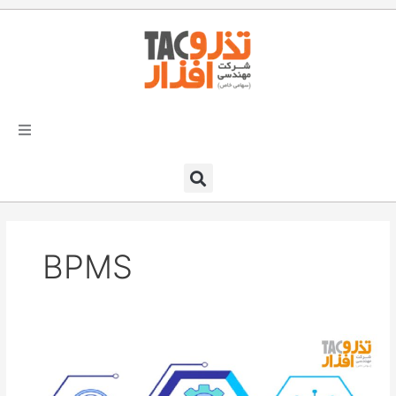
فتن
ه
حتوا
تذرو افزار
محصولات و نرم افزارها
BPMS
راهکارهای تذروافزار در صنایع
خدمات و پشتیبانی
یکپارچه‌سازی
دعوت به همکاری
CRM،BPMو
مرکز