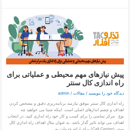
پیش
نیازهای
مهم
محیطی
و
عملیاتی
برای
راه
اندازی
پیش نیازهای مهم محیطی و عملیاتی برای
کال
راه اندازی کال سنتر
سنتر
دیدگاه‌ خود را بنویسید
/
مقالات
/
admin
راه اندازی کال سنتر موفق نیازمند برنامه‌ریزی دقیق و مشخص کردن
اهداف و چشم اندازهای اصلی است. اینکه شما می خواهید چه
نوع مرکز تماسی را برای کسب و کار خود راه اندازی کنید، در انتخاب
اهداف می تواند تاثیر گذار باشد. به عنوان مثال اهداف راه اندازی کال
سنتر (Call Center) برای ارائه خدمات به