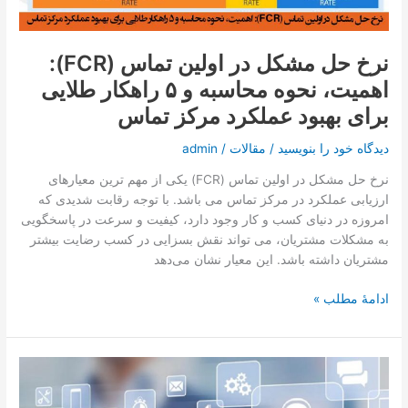
(FCR):
اهمیت،
نحوه
نرخ حل مشکل در اولین تماس (FCR):
محاسبه
اهمیت، نحوه محاسبه و ۵ راهکار طلایی
و
۵
برای بهبود عملکرد مرکز تماس
راهکار
طلایی
دیدگاه‌ خود را بنویسید
/
مقالات
/
admin
برای
نرخ حل مشکل در اولین تماس (FCR) یکی از مهم‌ ترین معیارهای
بهبود
ارزیابی عملکرد در مرکز تماس می باشد. با توجه رقابت شدیدی که
عملکرد
امروزه در دنیای کسب و کار وجود دارد، کیفیت و سرعت در پاسخگویی
مرکز
به مشکلات مشتریان، می تواند نقش بسزایی در کسب رضایت بیشتر
تماس
مشتریان داشته باشد. این معیار نشان می‌دهد
ادامۀ مطلب »
نرم‌افزار
مرکز
تماس