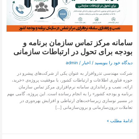
تماس با ما
سازمان
برنامه
و
درخواست دمو
بودجه
برای
تحول
سامانه مرکز تماس سازمان برنامه و
در
بودجه برای تحول در ارتباطات سازمانی
ارتباطات
سازمانی
دیدگاه‌ خود را بنویسید
/
اخبار
/
admin
شرکت مهندسی تذروافزار به عنوان یکی از شرکت‌های پیشرو در
حوزه فناوری اطلاعات و ارتباطات کشور، با موفقیت پروژه‌ی «خرید،
ارائه، نصب و راه‌اندازی سامانه نرم‌افزاری مرکز تماس سازمان
برنامه و بودجه کشور» را به انجام رسانده است. این پروژه، گامی مهم
در مسیر نوسازی زیرساخت‌های ارتباطی و افزایش بهره‌وری در
تعاملات درون‌سازمانی و برون‌سازمانی […]
ادامۀ مطلب »