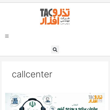
فتن
ه
حتوا
تذرو افزار
محصولات و نرم افزارها
callcenter
راهکارهای تذروافزار در صنایع
خدمات و پشتیبانی
سامانه
دعوت به همکاری
مرکز
تماس