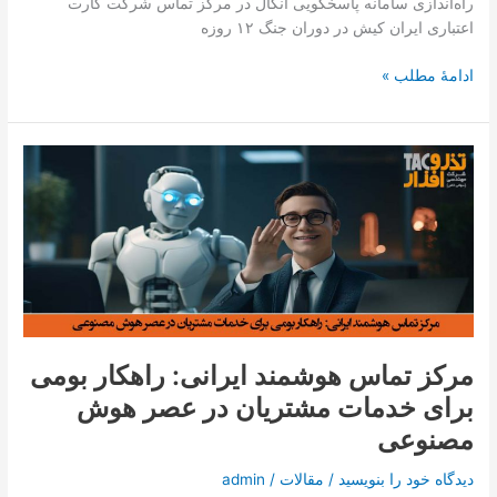
راه‌اندازی سامانه پاسخگویی آنکال در مرکز تماس شرکت کارت
۱۲
اعتباری ایران کیش در دوران جنگ ۱۲ روزه
روزه
ادامۀ مطلب »
مرکز
تماس
هوشمند
ایرانی:
راهکار
بومی
برای
خدمات
مشتریان
مرکز تماس هوشمند ایرانی: راهکار بومی
در
برای خدمات مشتریان در عصر هوش
عصر
هوش
مصنوعی
مصنوعی
دیدگاه‌ خود را بنویسید
/
مقالات
/
admin