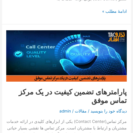
ادامۀ مطلب »
پارامترهای
تضمین
کیفیت
در
یک
مرکز
تماس
موفق
پارامترهای تضمین کیفیت در یک مرکز
تماس موفق
دیدگاه‌ خود را بنویسید
/
مقالات
/
admin
مرکز تماس(Contact Center) یکی از ابزارهای کلیدی در ارائه خدمات
مشتریان و ارتباط با مشتریان است. مرکز تماس ­ها نقشی بسیار حیاتی