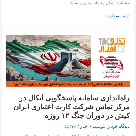
تذرو
عملیات انتقال سامانه صف و ستاد
افزار
ادامۀ مطلب »
راه‌اندازی
سامانه
پاسخگویی
آنکال
در
مرکز
تماس
شرکت
کارت
راه‌اندازی سامانه پاسخگویی آنکال در
اعتباری
مرکز تماس شرکت کارت اعتباری ایران
ایران
کیش
کیش در دوران جنگ ۱۲ روزه
در
دوران
دیدگاه‌ خود را بنویسید
/
اخبار
/
admin
جنگ