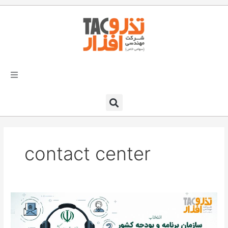
فتن
ه
حتوا
تذرو افزار
محصولات و نرم افزارها
contact center
راهکارهای تذروافزار در صنایع
خدمات و پشتیبانی
سامانه
دعوت به همکاری
مرکز
تماس