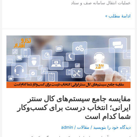
تذرو
عملیات انتقال سامانه صف و ستاد
افزار
ادامۀ مطلب »
مقایسه
جامع
سیستم‌های
کال
سنتر
ایرانی؛
انتخاب
درست
برای
مقایسه جامع سیستم‌های کال سنتر
کسب‌وکار
ایرانی؛ انتخاب درست برای کسب‌وکار
شما
کدام
شما کدام است
است
دیدگاه‌ خود را بنویسید
/
مقالات
/
admin