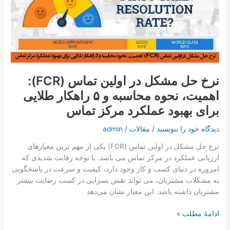
مشکل
در
اولین
تماس
(FCR):
اهمیت،
نحوه
نرخ حل مشکل در اولین تماس (FCR):
محاسبه
اهمیت، نحوه محاسبه و ۵ راهکار طلایی
و
۵
برای بهبود عملکرد مرکز تماس
راهکار
طلایی
دیدگاه‌ خود را بنویسید
/
مقالات
/
admin
برای
نرخ حل مشکل در اولین تماس (FCR) یکی از مهم‌ ترین معیارهای
بهبود
ارزیابی عملکرد در مرکز تماس می باشد. با توجه رقابت شدیدی که
عملکرد
امروزه در دنیای کسب و کار وجود دارد، کیفیت و سرعت در پاسخگویی
مرکز
به مشکلات مشتریان، می تواند نقش بسزایی در کسب رضایت بیشتر
تماس
مشتریان داشته باشد. این معیار نشان می‌دهد
ادامۀ مطلب »