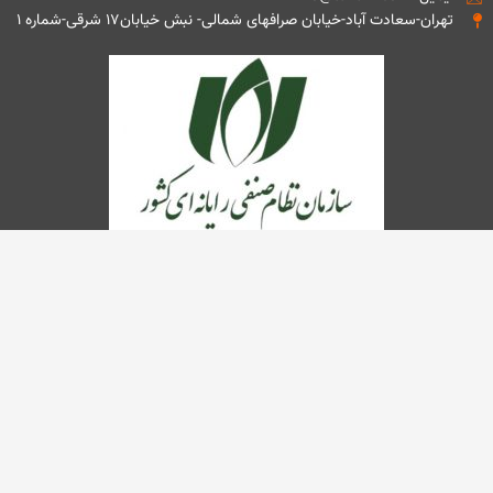
تهران-سعادت آباد-خیابان صرافهای شمالی- نبش خیابان۱۷ شرقی-شماره ۱
تمامی حقوق این وب سایت متعلق به شرکت مهندسی تذرو افزار می باشد.