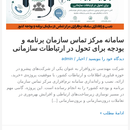
تماس با ما
سازمان
برنامه
و
درخواست دمو
بودجه
برای
تحول
سامانه مرکز تماس سازمان برنامه و
در
بودجه برای تحول در ارتباطات سازمانی
ارتباطات
سازمانی
دیدگاه‌ خود را بنویسید
/
اخبار
/
admin
شرکت مهندسی تذروافزار به عنوان یکی از شرکت‌های پیشرو در
حوزه فناوری اطلاعات و ارتباطات کشور، با موفقیت پروژه‌ی «خرید،
ارائه، نصب و راه‌اندازی سامانه نرم‌افزاری مرکز تماس سازمان
برنامه و بودجه کشور» را به انجام رسانده است. این پروژه، گامی مهم
در مسیر نوسازی زیرساخت‌های ارتباطی و افزایش بهره‌وری در
تعاملات درون‌سازمانی و برون‌سازمانی […]
ادامۀ مطلب »