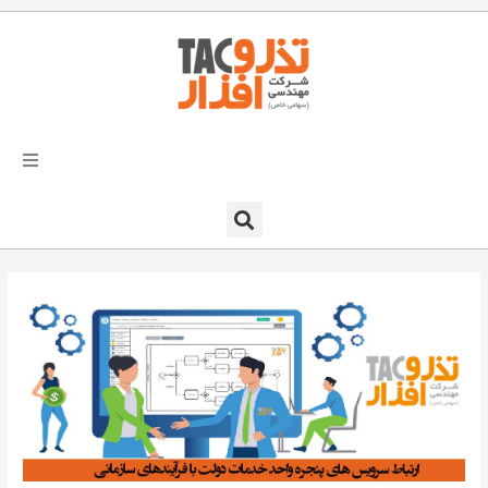
فتن
ه
حتوا
تذرو افزار
محصولات و نرم افزارها
راهکارهای تذروافزار در صنایع
خدمات و پشتیبانی
دعوت به همکاری