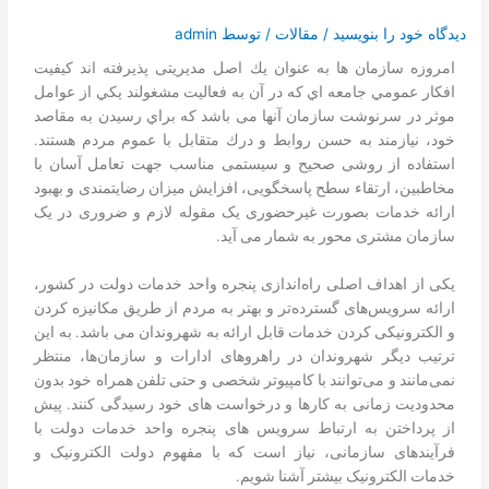
تماس با ما
دیدگاه‌ خود را بنویسید
/
مقالات
/ توسط
admin
درخواست دمو
امروزه سازمان ها به عنوان يك اصل مديريتی پذيرفته اند كيفيت
افكار عمومي جامعه اي كه در آن به فعاليت مشغولند يكي از عوامل
موثر در سرنوشت سازمان آنها می باشد که براي رسيدن به مقاصد
خود، نيازمند به حسن روابط و درك متقابل با عموم مردم هستند.
استفاده از روشی صحیح و سیستمی مناسب جهت تعامل آسان با
مخاطبین، ارتقاء سطح پاسخگویی، افزایش میزان رضایتمندی و بهبود
ارائه خدمات بصورت غیرحضوری یک مقوله لازم و ضروری در یک
سازمان مشتری محور به شمار می آید.
یکی از اهداف اصلی راه‌اندازی پنجره واحد خدمات دولت در کشور،
ارائه سرویس‌های گسترده‌تر و بهتر به مردم از طریق مکانیزه کردن
و الکترونیکی کردن خدمات قابل ارائه به شهروندان می باشد. به این
ترتیب دیگر شهروندان در راهروهای ادارات و سازمان‌ها، منتظر
نمی‌مانند و می‌توانند با کامپیوتر شخصی و حتی تلفن همراه خود بدون
محدودیت زمانی به کارها و درخواست های خود رسیدگی کنند. پیش
از پرداختن به ارتباط سرویس های پنجره واحد خدمات دولت با
فرآیندهای سازمانی، نیاز است که با مفهوم دولت الکترونیک و
خدمات الکترونیک بیشتر آشنا شویم.