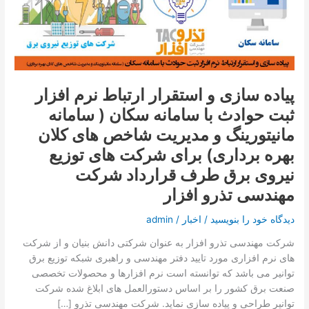
تماس با ما
استقرار
ارتباط
نرم
درخواست دمو
افزار
ثبت
حوادث
پیاده سازی و استقرار ارتباط نرم افزار
با
ثبت حوادث با سامانه سکان ( سامانه
سامانه
سکان
مانیتورینگ و مدیریت شاخص های کلان
(
بهره برداری) برای شرکت های توزیع
سامانه
نیروی برق طرف قرارداد شرکت
مانیتورینگ
و
مهندسی تذرو افزار
مدیریت
شاخص
دیدگاه‌ خود را بنویسید
/
اخبار
/
admin
های
شرکت مهندسی تذرو افزار به عنوان شرکتی دانش بنیان و از شرکت
کلان
های نرم افزاری مورد تایید دفتر مهندسی و راهبری شبکه توزیع برق
بهره
توانیر می باشد که توانسته است نرم افزارها و محصولات تخصصی
برداری)
صنعت برق کشور را بر اساس دستورالعمل های ابلاغ شده شرکت
برای
توانیر طراحی و پیاده سازی نماید. شرکت مهندسی تذرو […]
شرکت