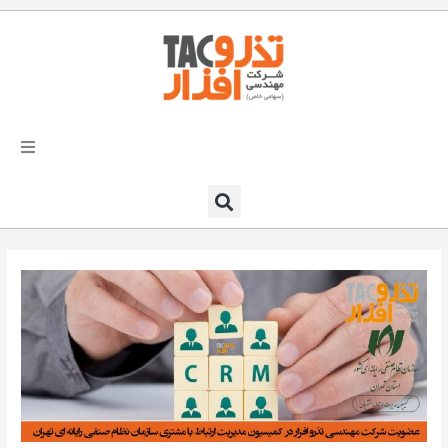
فتن
ه
حتوا
تذرو افزار
محصولات و نرم افزارها
راهکارهای تذروافزار در صنایع
خدمات و پشتیبانی
دعوت به همکاری