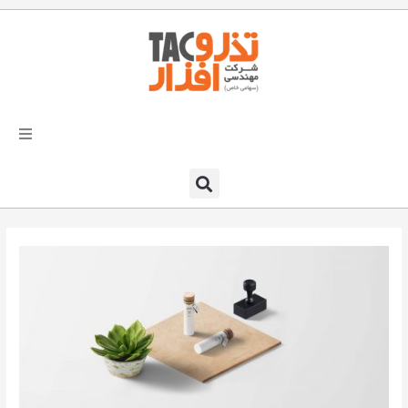
فتن
ه
حتوا
تذرو افزار
محصولات و نرم افزارها
راهکارهای تذروافزار در صنایع
خدمات و پشتیبانی
دعوت به همکاری