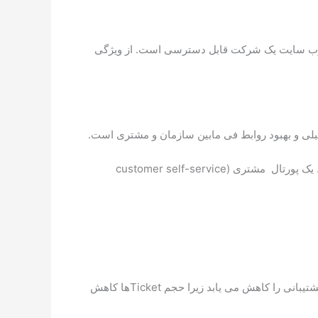
ان نهایی و از طریق وب سایت یک شرکت قابل دسترسی است. از ویژگی
زمانی که که پورتال مشتری به طور مناسب برنامه ریزی و اجرا میشود، تأثیر مثبتی بر بهره وری سازمان و رضایت مشتریان دارد. یک پورتال مشتری (customer self-service
بی دلیل این پورتال را ” self-service” نمی نامند. اگر مشتریان شما بتوانند خود، پاسخی برای مشکلشان بیابند، میزان خدمات پشتیبانی را کاهش می یابد زیرا حجم Ticketها کاهش