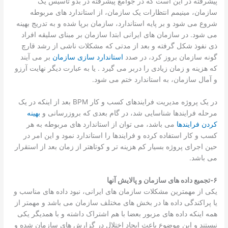
پیشرفته در این است که در جوامع پیشرفته در بدو تاسیس یک
سازمان، مینیمم انتظارات یک سازمان، از استاندارد های مربوطه
شروع می شود و بر پایه استاندارد، سازمان برپا شده و به تدریج بهینه
می شود. در سازمان های ایرانی ابتدا سازمان بر مبنای سلیقه افراد
ذی نفوذ شکل گرفته و بعد از مدتی که مشکلات ناشی از رشد قارچ
گونه سازمان بروز کرد، در صدد
استاندارد سازی سازمان
بر می آیند
که هزینه و زمان زیادی را دربر می گیرد . یا به عبارت دیگر نهایت آرزو
و آمال سازمان، به استاندارد ختم می شود.
در یک پروژه مدیریت فرایندهای کسب و کار BPM بعد از اینکه در یک
مرحله فرایندها شناسایی شد، در گام بعدی که بروزرسانی و
بهینه
کردن فرایندها
می باشد، می توان از استاندارد های مربوطه به هر
کسب و کار استفاده کرده و فرایندها را استاندارد نمود و این امر در
حین اجرای پروژه بسیار کم هزینه تر و کوتاهتر از زمان بعد از استقرار
می باشد.
۶-تجمیع داده های سازمان و پالایش آنها
یکی از مهمترین مشکلات سازمان های ایرانی، نبود داده های مناسب و
یا پراکندگی داده ها در بخش های مختلف سازمان می باشد و مهمتر از
همه اینکه داده های مزبور بعضا با هم اشتراک داشته و با همدیگر یکی
نیستند و این موضوع باعث ایجاد اختلال در گزارش های سازمان شده و