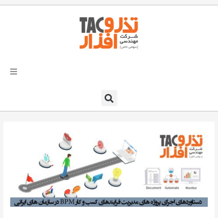
فتن
ه
حتوا
تذرو افزار
محصولات و نرم افزارها
راهکارهای تذروافزار در صنایع
خدمات و پشتیبانی
دعوت به همکاری