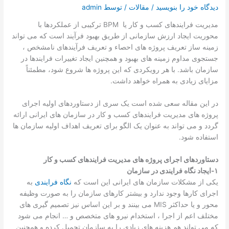
تماس با ما
دیدگاه‌ خود را بنویسید
/
مقالات
/ توسط
admin
مدیریت فرایندهای کسب و کار یا BPM ترکیبی از عملکردها با
درخواست دمو
محوریت ایجاد ارزش سازمانی از طریق بهبود فرآیند است که می تواند
زمینه ساز تعریف پروژه های احصاء و تعریف فرآیندهای نامشخص ،
جستجوی مداوم زمینه های بهبود و همچنین ایجاد تغییرات فرایندها در
سازمان باشد. با هر رویکردی که این پروژه ها شروع شود، مطمئناً
مزایای زیادی به همراه خواهد داشت.
در این مقاله سعی شده است یک سری از دستاوردهای اولیه اجرای
پروژه های مدیریت فرایندهای کسب و کار در سازمان های ایرانی ارائه
گردد و می تواند به عنوان یک الگو برای تعریف اهداف اولیه سازمان ها
استفاده شود.
دستاوردهای اجرای پروژه های مدیریت فرایندهای کسب و کار
۱-ایجاد نگاه فرایندی در سازمان
یکی از مشکلات سازمان های ایرانی این است که
نگاه فرایندی
به
اجرای کارها وجود ندارد و بیشتر کارهای سازمان را به صورت وظیفه
محور و یا حداکثر MIS می بینند و بر این اساس نیز تصمیم گیری های
مختلف اعم از اجرا ، استخدام نیرو های متخصص و … انجام می شود
که می تواند هم هزینه های زیادی را به سازمان تحمیل کرده و همچنین