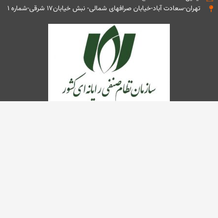
تهران-سعادت آباد-خیابان صرافهای شمالی- نبش خیابان۱۷ شرقی-شماره ۱
تمامی حقوق این وب سایت متعلق به شرکت مهندسی تذرو افزار می باشد.