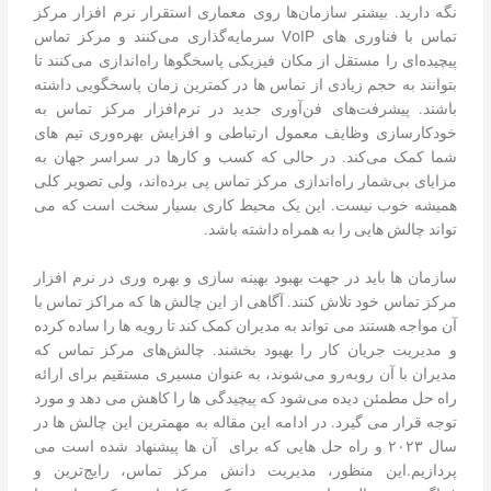
نگه دارید. بیشتر سازمان‌ها روی معماری استقرار نرم افزار مرکز
تماس با فناوری های VoIP سرمایه‌گذاری می‌کنند و مرکز تماس
پیچیده‌ای را مستقل از مکان فیزیکی پاسخگوها راه‌اندازی می‌کنند تا
بتوانند به حجم زیادی از تماس ها در کمترین زمان پاسخگویی داشته
باشند. پیشرفت‌های فن‌آوری جدید در نرم‌افزار مرکز تماس به
خودکارسازی وظایف معمول ارتباطی و افزایش بهره‌وری تیم های
شما کمک می‌کند. در حالی که کسب و کارها در سراسر جهان به
مزایای بی‌شمار راه‌اندازی مرکز تماس پی برده‌اند، ولی تصویر کلی
همیشه خوب نیست. این یک محیط کاری بسیار سخت است که می
تواند چالش هایی را به همراه داشته باشد.
سازمان ها باید در جهت بهبود بهینه سازی و بهره وری در نرم افزار
مرکز تماس خود تلاش کنند. آگاهی از این چالش ها که مراکز تماس با
آن مواجه هستند می تواند به مدیران کمک کند تا رویه ها را ساده کرده
و مدیریت جریان کار را بهبود بخشند. چالش‌های مرکز تماس که
مدیران با آن روبه‌رو می‌شوند، به‌­ عنوان مسیری مستقیم برای ارائه
راه حل مطمئن دیده می‌شود که پیچیدگی ها را کاهش می دهد و مورد
توجه قرار می گیرد. در ادامه این مقاله به مهمترین این چالش ها در
سال ۲۰۲۳ و راه حل هایی که برای آن ها پیشنهاد شده است می
پردازیم.این منظور، مدیریت دانش مرکز تماس، رایج‌ترین و