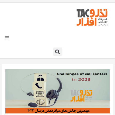
فتن
ه
حتوا
تذرو افزار
محصولات و نرم افزارها
راهکارهای تذروافزار در صنایع
خدمات و پشتیبانی
دعوت به همکاری