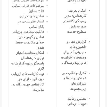
موضوعات اصلی تماس
تعهدات زمانی
موضوعات فرعی تماس
امکان تعریف
(تا ۴ سطح)
کارشناس/ مدیر
تماس های تکراری
رسیدگی کننده در
امتیاز نظرسنجی در
صورت نقض
پایان تماس
سطوح خدمت
قابلیت مشاهده جزئیات
تماس و گوش دادن
گزارش دهی و
صدای مکالمات ضبط
داشبوردهای
شده
مدیریتی آنلاین از
امکان محاسبه امتیاز
وضعیت درخواست
نهایی
کارشناسان
ها و روند رسیدگی
پاسخگو و تهیه گزارشات
لازم
کنترل و نظارت بر
تهیه کارنامه های ارزیابی
عملکرد واحدها و
دوره ای به ازای هر
شرکت های
کارشناس جهت ارائه به
زیرمجموعه
مدیریت
تضمین رعایت
تعهدات زمانی