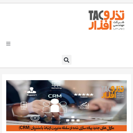
فتن
ه
حتوا
تذرو افزار
محصولات و نرم افزارها
راهکارهای تذروافزار در صنایع
خدمات و پشتیبانی
دعوت به همکاری