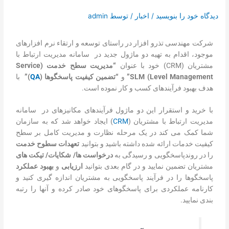
تماس با ما
دیدگاه‌ خود را بنویسید
/
اخبار
/ توسط
admin
درخواست دمو
شرکت مهندسی تذرو افزار در راستای توسعه و ارتقاء نرم افزارهای
موجود، اقدام به تهیه دو ماژول جدید در سامانه مدیریت ارتباط با
مشتریان (CRM) خود با عنوان
“مدیریت سطح خدمت (Service
Level Management)
SLM”
و
“تضمین کیفیت پاسخگوها (
QA
)”
با
هدف بهبود فرآیندهای کسب و کار نموده است.
با خرید و استقرار این دو ماژول فرآیند­های مکانیزه
ای در سامانه
مدیریت ارتباط با مشتریان (
CRM
) ایجاد خواهد شد که به سازمان
شما کمک می کند در یک مرحله نظارت و مدیریت کامل بر سطح
کیفیت خدمات ارائه شده داشته باشید و بتوانید
تعهدات سطوح خدمت
را در روندپاسخگویی و رسیدگی به
درخواست ها/ شکایات/ تیکت های
مشتریان تضمین نمایید و در گام بعدی بتوانید
ارزیابی
و
بهبود عملکرد
پاسخگوها را در فرآیند پاسخگویی به مشتریان اندازه گیری کنید و
کارنامه عملکردی برای پاسخگوهای خود صادر کرده و آنها را رتبه
بندی نمایید.