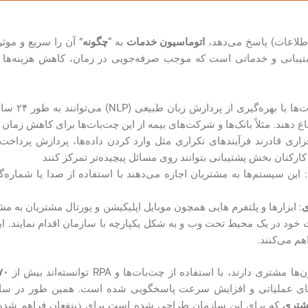
(اطلاعات) پاسخ می‌دهد،
اتوماسیون خدمات
به “
چگونه
” آن را سریع و موث
شتیبانی و خدماتی است که موجب صرفه‌جویی در زمان، کاهش هزینه‌ها و
: این ربا
ع دهند. مثلاً بانک‌ها و شرکت‌های بیمه از این چت‌بات‌ها برای کاهش زما
فزاری قادرند فرآیندهای تکراری مثل وارد کردن داده‌ها، پردازش پرداخت
رکنان بخش پشتیبانی بتوانند روی مسائل پیچیده‌تر تمرکز کنند
: این سیستم‌ها به مشتریان اجازه می‌دهند با استفاده از صدا یا شماره‌گ
ی
: ابزارها و پلتفرم هایی همچون موبایل اپلیکیشن و پورتال مشتریان به 
خود در یک محیط تحت وب و به شکل یکپارچه با سازمان اقدام نمایند. این
م می‌کنند.
ارند، با استفاده از چت‌بات‌ها و RPA توانسته‌اند بیش از
۷۰%
ه‌های عملیاتی و افزایش سرعت پاسخگویی شده است. همین طور در سا
شتری
که برای این سازمان طراحی شده است برای ذینفعان فراهم شده 