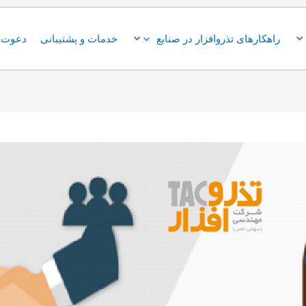
راهکارهای تذروافزار در صنایع
خدمات و پشتیبانی
دعوت ب