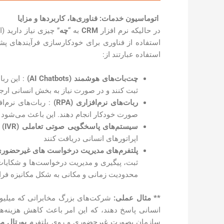
اتوماسیون خدمات: فناوری‌ها، کاربردها و مزایا
در حالیکه نرم افزار
CRM
به “
چه
” چیزی نیاز دارید 
استفاده از فناوری برای خودکارسازی فرآیندهای پ
استفاده عبارتند از:
چت‌بات‌های هوشمند
(AI Chatbots)
ثبت کنند و در صورت نیاز به بخش انسانی ارجا
ربات‌های نرم‌افزاری
(RPA)
: ربات‌های نرم‌ا
صورت خودکار انجام دهند. این باعث می‌شود کا
سیستم‌های پاسخگویی صوتی تعاملی
(IVR)
اپراتورهای انسانی دریافت کنند
پلتفرم‌های مدیریت درخواست های غیرحضور
ثبت، پیگیری و مدیریت درخواست‌ها و شکایات 
محدودیت زمانی و مکانی به شکل مکانیزه فراه
** مثال عملی:
شرکت‌های بزرگ مخابراتی که میلیون‌ها مشتری د
انسانی پاسخ دهند، که این امر باعث کاهش هزین
سازمان بصورت غیرحضوری و روی پلتفرم
پورتال م