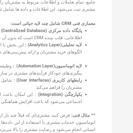
جامع، تمام تعاملات و اطلاعات مربوط به مشتریان را د
مشتری ثبت می‌شود. این اطلاعات و داده ها شامل ت
معماری فنی
CRM
شامل چند لایه حیاتی است:
پایگاه داده مرکزی
(Centralized Database)
اطلاعاتی، قلب تپنده CRM است که بدون آن نمی‌توان تجربه مشتری متمایز و مؤثری را در کسب و کار ایجاد کرد
لایه تحلیلی
(Analytics Layer)
:
این بخش با اس
الگوهای خرید مشتریان و ارائه پیش‌بینی‌های 
لایه اتوماسیون
(Automation Layer)
:
وظیفه خ
پیگیری‌های خودکار فرآیندهای مشتری در ساز
رابطهای کاربری
(User Interfaces)
:
شامل پن
مشتریان را فراهم می‌کند
یکپارچگی
(Integration)
اجتماعی می‌شود که باعث افزایش هماهنگی و
** مثال فنی:
اتوماسیون خدمات مشتری با استفاده از این داده‌ها
انسانی انجام می‌شود و رضایت مشتری را بالا می‌برد