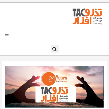
فتن
ه
حتوا
تذرو افزار
محصولات و نرم افزارها
راهکارهای تذروافزار در صنایع
خدمات و پشتیبانی
دعوت به همکاری