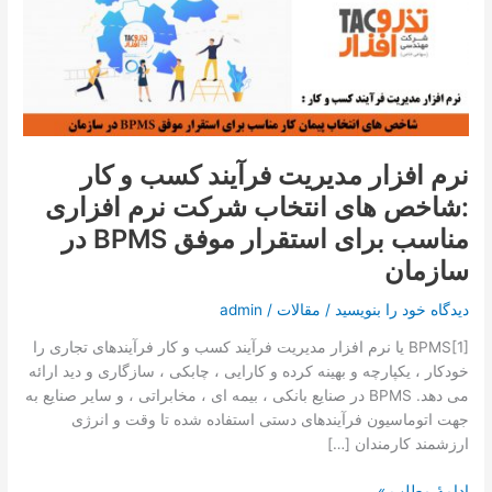
تماس با ما
مدیریت
فرآیند
کسب
درخواست دمو
و
کار
:شاخص
های
نرم افزار مدیریت فرآیند کسب و کار
انتخاب
:شاخص های انتخاب شرکت نرم افزاری
شرکت
نرم
مناسب برای استقرار موفق BPMS در
افزاری
سازمان
مناسب
برای
دیدگاه‌ خود را بنویسید
/
مقالات
/
admin
استقرار
موفق
BPMS[1] یا نرم افزار مدیریت فرآیند کسب و کار فرآیندهای تجاری را
BPMS
خودکار ، یکپارچه و بهینه کرده و کارایی ، چابکی ، سازگاری و دید ارائه
در
می دهد. BPMS در صنایع بانکی ، بیمه ای ، مخابراتی ، و سایر صنایع به
سازمان
جهت اتوماسیون فرآیندهای دستی استفاده شده تا وقت و انرژی
ارزشمند کارمندان […]
ادامۀ مطلب »