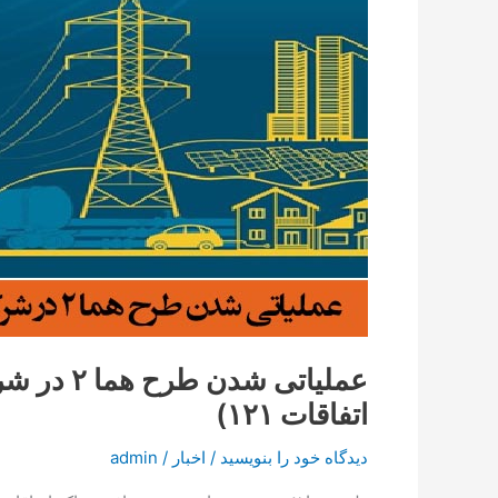
در
شرکت
های
توزیع
نیروی
برق
کشور(هوشمند
سازی
توسعه
یافته
مراکز
اتفاقات
۱۲۱)
عملیاتی 
اتفاقات ۱۲۱)
دیدگاه‌ خود را بنویسید
/
اخبار
/
admin