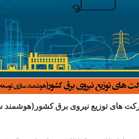
شدن طرح هما ۲ در شرکت های توزیع نیروی برق کشور(هو