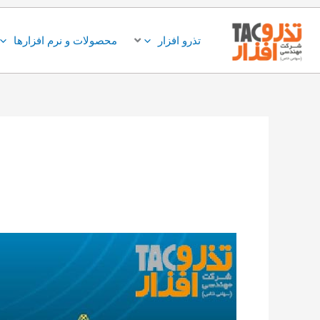
فتن
ه
تذرو افزار
محصولات و نرم افزارها
حتوا
عملیاتی
شدن
طرح
هما
۲