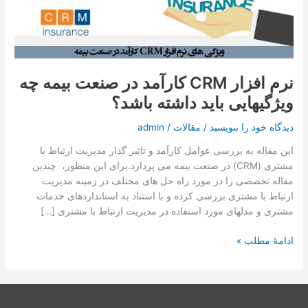
تماس با ما
کارآمد
در
صنعت
درخواست دمو
بیمه
چه
نرم افزار CRM کارآمد در صنعت بیمه چه
ویژگیهایی
باید
ویژگیهایی باید داشته باشد؟
داشته
باشد؟
دیدگاه‌ خود را بنویسید
/
مقالات
/
admin
این مقاله به بررسی عوامل کارآمد و تاثیر گذار مدیریت ارتباط با
مشتری (CRM) در صنعت بیمه می پردازد.برای این منظور، چندین
مقاله تخصصی را در مورد راه حل ­های مختلف در زمینه مدیریت
ارتباط با مشتری بررسی کرده و با استناد به استانداردهای خدمات
مشتری و مدلهای مورد استفاده در مدیریت ارتباط با مشتری […]
ادامۀ مطلب »