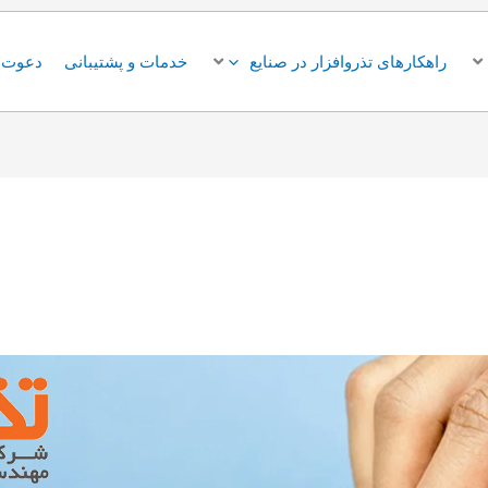
راهکارهای تذروافزار در صنایع
خدمات و پشتیبانی
دعوت ب