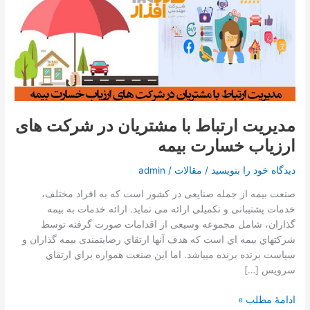
تماس با ما
ارتباط
با
مشتریان
درخواست دمو
در
شرکت
های
ارزیاب
خسارت
مدیریت ارتباط با مشتریان در شرکت های
بیمه
ارزیاب خسارت بیمه
دیدگاه‌ خود را بنویسید
/
مقالات
/
admin
صنعت بيمه از جمله صنایعی در کشور است كه به افراد مختلف،
خدمات پشتيبانی و تکميلی ارائه می نمايد. ارائه خدمات به بيمه
گذاران، شامل مجموعه وسيعی از اقدامات صورت گرفته توسط
شركتهاي بيمه اي است كه هدف آنها ارتقاي رضايتمندی بيمه گذاران و
سیاست برنده برنده میباشد. اما اين صنعت همواره براي ارتقاي
سرويس […]
ادامۀ مطلب »