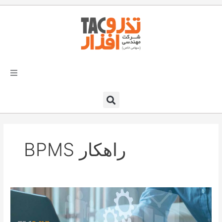
فتن
ه
حتوا
تذرو افزار
محصولات و نرم افزارها
راهکار BPMS
راهکارهای تذروافزار در صنایع
خدمات و پشتیبانی
راهکار
دعوت به همکاری
BPMS
وتاثير