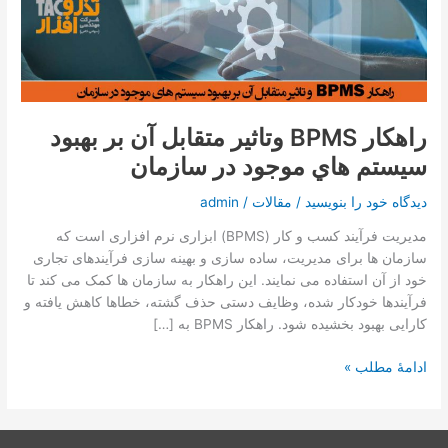
تماس با ما
متقابل
آن
بر
درخواست دمو
بهبود
سيستم
هاي
راهکار BPMS وتاثير متقابل آن بر بهبود
موجود
سيستم هاي موجود در سازمان
در
سازمان
دیدگاه‌ خود را بنویسید
/
مقالات
/
admin
مدیریت فرآیند کسب و کار (BPMS) ابزاری نرم افزاری است که
سازمان ها برای مدیریت، ساده سازی و بهینه سازی فرآیندهای تجاری
خود از آن استفاده می نمایند. این راهکار به سازمان ها کمک می کند تا
فرآیندها خودکار شده، وظایف دستی حذف گشته، خطاها کاهش یافته و
کارایی بهبود بخشیده شود. راهکار BPMS به […]
ادامۀ مطلب »