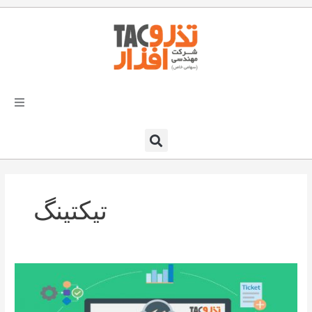
فتن
ه
حتوا
تذرو افزار
محصولات و نرم افزارها
تیکتینگ
راهکارهای تذروافزار در صنایع
خدمات و پشتیبانی
سیستم
دعوت به همکاری
مولتی
چنل