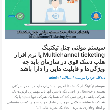
تماس با ما
تیکتینگ
Multichannel
ticketing
درخواست دمو
یا
نرم
افزار
هلپ
دسک
قوی
سیستم مولتی چنل تیکتینگ
در
Multichannel ticketing یا نرم افزار
سازمان
هلپ دسک قوی در سازمان باید چه
باید
چه
ویژگی‌ها و قابلیت هایی را دارا باشد
ویژگی‌ها
و
دیدگاه‌ خود را بنویسید
/
مقالات
/
admin
قابلیت
سیستم تیکتینگ از گذشته تا امروز: مشتریان مایع حیات هر شرکتی
هایی
هستند و خوشحال و راضی نگه داشتن آنها باید مهمترین اولویت یک
را
شرکت باشد. فرقی نمی کند که شما یک شرکت نوپا هستید یا یک
دارا
شرکت با سابقه طولانی. مهمترین عامل جهت تضمین کیفیت پشتیبانی
باشد
و ایجاد وفاداری به برند، ایجاد یک تجربه عالی […]