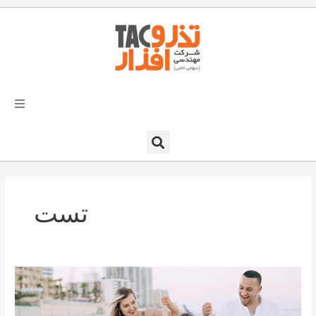
فتن
ه
حتوا
تذرو افزار
محصولات و نرم افزارها
تست
راهکارهای تذروافزار در صنایع
خدمات و پشتیبانی
خانواده
دعوت به همکاری
کمک
به