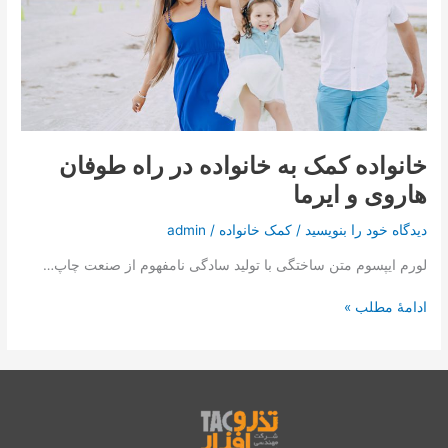
تماس با ما
خانواده
در
راه
درخواست دمو
طوفان
هاروی
و
ایرما
خانواده کمک به خانواده در راه طوفان
هاروی و ایرما
دیدگاه‌ خود را بنویسید
/
کمک خانواده
/
admin
لورم ایپسوم متن ساختگی با تولید سادگی نامفهوم از صنعت چاپ…
ادامۀ مطلب »