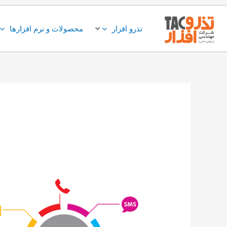
فتن
ه
تذرو افزار
محصولات و نرم افزارها
حتوا
راهکار
Omni
Channel
و
نقش