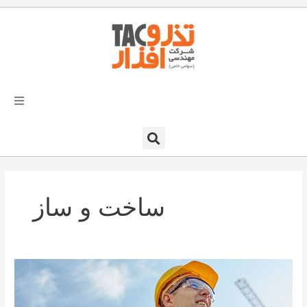
فتن
ه
حتوا
تذرو افزار
محصولات و نرم افزارها
ساخت و ساز
راهکارهای تذروافزار در صنایع
خدمات و پشتیبانی
طرح
دعوت به همکاری
و
استراتژی