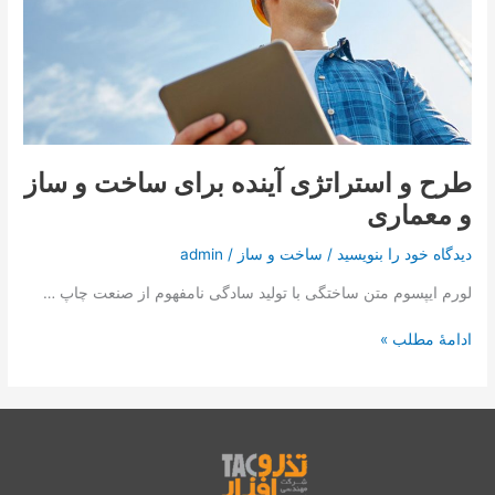
تماس با ما
آینده
برای
ساخت
درخواست دمو
و
ساز
و
معماری
طرح و استراتژی آینده برای ساخت و ساز
و معماری
دیدگاه‌ خود را بنویسید
/
ساخت و ساز
/
admin
لورم ایپسوم متن ساختگی با تولید سادگی نامفهوم از صنعت چاپ …
ادامۀ مطلب »