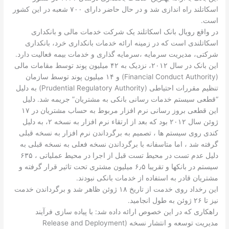
اسکاتلند راه اندازی شد و در حال حاضر دارای ۷۰۰ شعبه در این کشور
است.
در واقع رویال بانک اسکاتلند یک شرکت خدمات مالی و بانکداری
اسکاتلندی است که در زمینه ارائه خدمات بانکداری خرد، بانکداری
شرکتی، مدیریت سرمایه ،سرمایه گذاری و خدمات بیمه فعالیت دارد.
این بانک در سال ۲۰۱۲، نزدیک به ۴۲ میلیون پوند توسط مقامات مالی
(Financial Conduct Authority) و ۱۴ میلیون پوند توسط سازمان
تنظیم مقررات احتیاطی (Prudential Regulatory Authority) به دلیل
“قطعی سیستم خدمات رسانی بانکی به مشتریان” جریمه شد. دلیل
این قطعی بروز رسانی نرم افزار مربوط به حساب مشتریان در ۱۷
ژوئن سال ۲۰۱۲ بود که بعد از ارتقاء نرم افزار به نسخه ۲، به دلیل
کندی روی سیستم ها ، تصمیم به برگرداندن نرم افزار به نسخه قبلی
گرفته شد ، اما متاسفانه با برگرداندن نسخه فعلی به نسخه قبلی به
دلیل عدم تست در محیط تست قبل از اجرا در محیط عملیاتی ، ۶۳۵
سیستم در بانکها و تقریبا ۶٫۵ میلیون مشتری تحت تاثیر قرار گرفته و
مشتریان قادر به استفاده از خدمات بانکی نبودند.
این رخداد روی خدمت از تاریخ ۱۸ ژوئن ظاهر شد و برگرداندن خدمت
نیز تا ۲۶ ژوئن به طول انجامید.
راهکاری که در این خصوص ارائه داده شد: با پیاده سازی فرآیند
مدیریت توسعه و انتشار نسخه (Release and Deployment