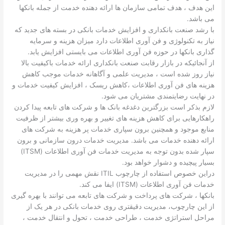
این هدف ، هدف تمامی سازمان ها ارائه دهنده خدمت از جمله بانکها
می باشد.
با رشد صنعت بانکداری و افزایش خدمات بانکی در بسته های جدید که
نیاز به تکنولوژی و فن آوری اطلاعات دارد میزان هزینه و سرمایه
گذاری بانکها در حوزه فن آوری اطلاعات می بایستی افزایش یابد.
از آنجائیکه در بازار رقابت صنعت بانکداری ارائه خدمات باکیفیت بالا
نیاز روز شده است ، مدیریت علمی و آگاهانه خدمات موجب کاهش
هزینه های فن آوری اطلاعات ،کاهش ریسک ، افزایش کیفیت خدمات و
در نهایت رضایتمندی مشتریان می شود.
لازم بذکر است بزرگترین دغدغه بانک ها و شرکت های تابعه پیدا کردن
راهکارهایی برای کاهش هزینه های تغییر و بهره وری بیشتر از ظرفیت
منابع موجود و همچنین برون سپاری خدمات پر هزینه به شرکت های
ارائه دهنده خدمات می باشد. مدیریت خدمات درون سازمانی و برون
سپار شده بدون توجه به مدیریت خدمات فن آوری اطلاعات (ITSM)
بسیار پیچیده و دشوار خواهد بود.
دراین خصوص استفاده از چارچوب ITIL نقش مهمی را در مدیریت
خدمات فن آوری اطلاعات (ITSM) ایفا می کند.
بانکها ، شرکت های پرداخت و شرکت های تابعه می توانند با بهره گیری
از این چارچوب، مدیریت دقیقتری روی خدمات بانکی در هر یک از
مراحل استراتژی خدمت ، طراحی خدمت ، تحول و انتقال خدمت ،