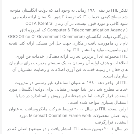
تفکر ITIL در دهه ۱۹۸۰ زمانی به وجود آمد که دولت انگلستان متوجه
شد سطح کیفی خدمات IT که توسط کشور انگلستان ارائه داده می
شود کافی و مورد قبول نیست، در آن زمان CCTA (Central
Computer & Telecommunication Agency ) که امروزه اتاق
بازرگانی دولت انگلستان OGC(Office Of Government Commerce)
نام دارد ماموریت یافت راهکاری جهت حل این مشکل ارائه کند. نتیجه
این ماموریت تولید و انتشار ITIL بود .
ITIL مجموعه ای از برترین تجارب ارائه دهندگان خدمات فن آوری
اطلاعات و هدف اولیه آن رسیدن به یک سیستم مدیریت برای سازمان
های فعال در زمینه خدمات فن آوری اطلاعات و رضایت مشتریان آن
سازمان است.
ITIL از اواخر دهه ۱۹۸۰ به عنوان استاندارد غیر رسمی در مدیریت
خدمات مطرح شد ، در ابتدا جهت راهنمایی برای دولت انگلستان مورد
استفاده قرار گرفت اما خوشبختانه این روش و استاندارد در دنیا با
استقبال بسیاری مواجه شده است.
اولین نسخه ITIL در سال ۲۰۰۰ توسط شرکت مایکروسافت به عنوان
پایه اصلی محصولات Microsoft Operation Frame work مورد
استفاده قرارگرفت .
در سال ۲۰۰۱ دومین نسخه ITIL انتشار یافت و دو موضوع اصلی که در