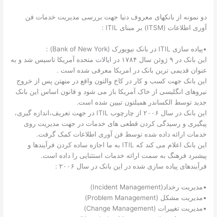
دو نمونه از بانکهای معروف دنیا جهت بررسی مدیریت خدمات فن
آوری اطلاعات (ITSM) بر مبنای ITIL :
•پیاده سازی ITIL در بانک نیویورک (Bank of New York) :
این بانک در ۹ ژوئن سال ۱۷۸۴ در ایالات متحده آمریکا تاسیس شد و به
عنوان قدیمی ترین بانک در امریکا معرفی شده است .
این بانک جهت کسب و کار در کاخ والتون واقع در منهتن پس از خروج
نیروهای انگلیسی از خاک آمریکا باز می شود و قانون اساس این بانک
جدید توسط الکساندر همیلتون تبیین شده است.
این بانک در سال ۲۰۰۶ از چارچوب ITIL در جهت تعریف،اندازه گیری،
پیگیری و رسیدگی کردن قطعی های خدمات در جهت مدیریت روی
خدمات ارائه داده شده توسط فن آوری اطلاعات کمک گرفت.
این بانک اعلام می کند که ITIL به ما اجازه ساده کردن فرآیندها و
پیشبرد فرهنگ به سمت ارائه خدمات استثنایی را داده است.
فرآیندهای پیاده سازی شده در این بانک در سال ۲۰۰۶ :
•مدیریت رخداد(Incident Management)
•مدیریت مشکل (Problem Management)
•مدیریت تغییرات (Change Management)