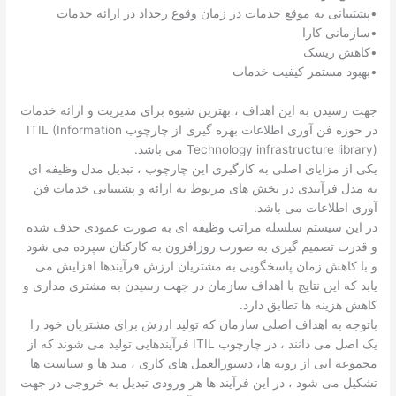
•پشتیبانی به موقع خدمات در زمان وقوع رخداد در ارائه خدمات
•سازمانی کارا
•کاهش ریسک
•بهبود مستمر کیفیت خدمات
جهت رسیدن به این اهداف ، بهترین شیوه برای مدیریت و ارائه خدمات
در حوزه فن آوری اطلاعات بهره گیری از چارچوب ITIL (Information
Technology infrastructure library) می باشد.
یکی از مزایای اصلی به کارگیری این چارچوب ، تبدیل مدل وظیفه ای
به مدل فرآیندی در بخش های مربوط به ارائه و پشتیبانی خدمات فن
آوری اطلاعات می باشد.
در این سیستم سلسله مراتب وظیفه ای به صورت عمودی حذف شده
و قدرت تصمیم گیری به صورت روزافزون به کارکنان سپرده می شود
و با کاهش زمان پاسخگویی به مشتریان ارزش فرآیندها افزایش می
یابد که این نتایج با اهداف سازمان در جهت رسیدن به مشتری مداری و
کاهش هزینه ها تطابق دارد.
باتوجه به اهداف اصلی سازمان که تولید ارزش برای مشتریان خود را
یک اصل می دانند ، در چارچوب ITIL فرآیندهایی تولید می شوند که از
مجموعه ایی از رویه ها، دستورالعمل های کاری ، متد ها و سیاست ها
تشکیل می شود ، در این فرآیند ها هر ورودی تبدیل به خروجی در جهت