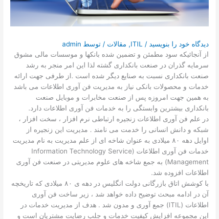
تماس با ما
درخواست دمو
دیدگاه‌ خود را بنویسید
/
ITIL
,
مقالات
/ توسط
admin
از آنجائیکه سود مطمئن و تضمین شده بانکها و موسسات مالی مشوق
سرمایه گذران در صنعت بانکداری گشته لذا این امر منجر به رشد
صنعت بانکداری نسبت به صنایع دیگر شده است .از طرفی جهت ارائه
خدمات و محصولات بانکی نیاز به مدیریت فن آوری اطلاعات می باشد
به همین جهت امروزه پس از صنعت مخابرات و موبایل صنعت
بانکداری بیشترین وابستگی را به خدمات فن آوری اطلاعات دارد.
در علم فن آوری اطلاعات زنجیره ارتباطی نرم افزار ، سخت افزار ،
شبکه و دانش انسانی را خدمت می نامند . مدیریت این زنجیره از
اوایل دهه ۸۰ میلادی به عنوان شاخه ای از علم مدیریت به نام مدیریت
خدمات فن آوری اطلاعات (Information Technology Service
Management) به جمع شاخه های علوم مدیریتی در صنعت فن آوری
اطلاعات افزوده شد.
با کوشش اتاق بازرگانی دولت انگلیس در دهه ی ۸۰ میلادی که تاریخچه
آن در ادامه مبحث توضیح داده خواهد شد ، زیر ساخت فن آوری
اطلاعات (ITIL) جمع آوری و مدون شد . هدف از مدیریت خدمات در
این مجموعه افزایش کیفیت خدمات و جلب رضایت مشتریان است و