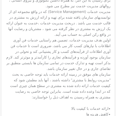
برای رسیدن به این امر، به همراه داشتن تکنولوژی و نیروی انسانی ،
روالهای مدیریت خدمت نیز مطرح می شود.
مدیریت خدمات (Service Management) که در واقع مجموعه ای از
توانمندیهای سازمان یافته شده برای تهیه و ارائه ارزش به مشتری در
قالب خدمت می باشد . دربحث مدیریت خدمات ،خدمت به عنوان ارائه
یک ارزش به مشتری در نظر گرفته می شود ، مشتریان و رضایت آنها
در واقع رکن اصلی به حساب می آیند.
اولین هدف مدیریت خدمات، تضمین هم راستایی خدمات فن آوری
اطلاعات با نیازهای کسب کار می باشد، ضروری است تا خدمات فن
آوری اطلاعات از فرآیندهای کسب و کار پشتیبانی کند و تحولی در
سازمان بوجود آورده و فرآیندهای تجاری را کارآمدتر و موثرتر کند. لازم
بذکر است تهیه و تدارک خدمت در تمامی سازمان ها بایستی منطبق بر
تقاضای جاری و در حال تغییر سازمان باشد.
سازمان های موفق در زمینه ارائه خدمات باید توجه خاصی به بحث
“مدیریت روابط با مشتری” داشته باشند ، آنها باید مطمئن شود که
کیفیت خدمات ارائه داده شده به مشتری در سطح همان چیزی است
که در ابتدا وعده داده شده است. بنابراین توجه خاصی به رضایت
مشتری به همراه رسیدن به اهداف ذیل را خواستارند:
•ارائه خدمات با کیفیت بالا
•کاهش هزینه ها