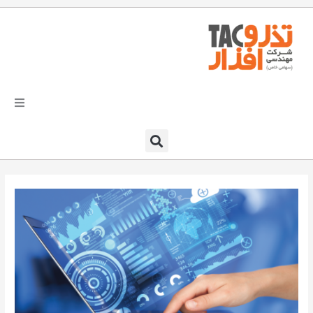
فتن
ه
حتوا
تذرو افزار
محصولات و نرم افزارها
راهکارهای تذروافزار در صنایع
خدمات و پشتیبانی
دعوت به همکاری