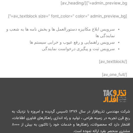
تماس با ما
admin_preview_bg=”][/av_heading]
[av_textblock size=” font_color=” color=” admin_preview_bg=”]
درخواست دمو
سرویس ابلاغ مکانیزه دستورالعمل ها و بخش نامه ها به شعب و
نمایندگی ها
سرویس راهنمایی و رفع عیوب و خرابی سیستم ها
سرویس ثبت و پیگیری درخواست نمایندگی
[/av_textblock]
[/av_one_full]
شرکت مهندسی تذروافزار در سال ۱۳۷۶ تاسیس گردیده و امروزه با نزدیک به
ربع قرن تجربه در زمینه طراحی ، تولید و راه اندازی راهکارهای فناوری اطلاعات،
افتخار دارد که محصولات، راهکارها و خدمات خود را تاکنون به بیش از ۸۰۰۰
مشتری منحصر بفرد ارائه نموده است.