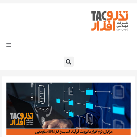
فتن
ه
حتوا
تذرو افزار
محصولات و نرم افزارها
راهکارهای تذروافزار در صنایع
خدمات و پشتیبانی
دعوت به همکاری