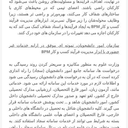
در نهایت، اهداف، فرآیندها و مسئولیت‌های روشن باعث می‌شود که
کارکنان راضی باشند. اعضای تیمی که در محیط‌های کاری با
ساختارهای شفاف کار می‌کنند، بهره‌ورتر و راضی تر هستند، زیرا
وظایف محوله‌شان را زیر سؤال نمی‌برند. ابزارهای مدیریت فرآیند
کسب و کار BPM به ایجاد فرآیندها و اسناد شفاف کمک می کند که به
کارکنان اجازه می دهد تغییرات را در سازمان های خود درک کنند.
سازمان امور دانشجویان، نمونه ای موفق در ارایه خدمات غیر
حضوری با ابزار
مدیریت فرآیند کسب و کار BPM
وزارت علوم به منظور مکانیزه و سریعتر کردن روند رسیدگی به
درخواست ها، سامانه جامع امور دانشجویان (سجاد) را راه اندازی
کرده است که در آن به درخواست های دانشجویان رسیدگی می شود
و اطلاعات لازم در مورد خدمات این سامانه ارائه می شود. خدماتی
مانند، آزمون زبان، امور فارغ التحصیلان، ارزشیابی مدارک تحصیلی
خارج از کشور، لغو تعهد و صدور مدارک تحصیلی دانشجویان داخل
کشور، امور دانشجویان شاهد و … تحت پوشش خدمات سامانه قرار
می گیرند. کلیه دانشجویان شاغل به تحصیل در دانشگاه های داخلی و
خارجی، فارغ التحصیلان و اعضای هیأت علمی دانشگاه های داخلی
بسته به شرایط می توانند از خدمات سامانه سجاد استفاده کنند. به
همین منظور وزارت علوم ثبت نام در پرتال سامانه سجاد را راهی