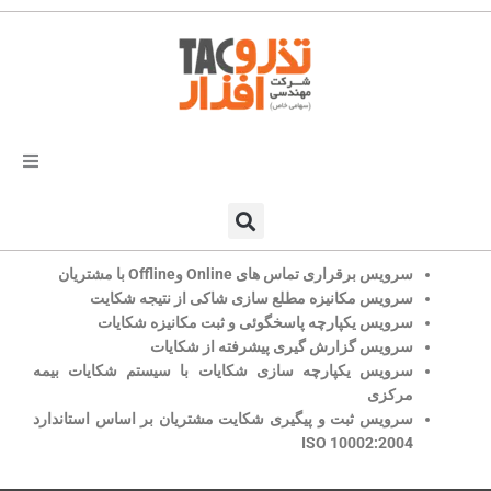
فتن
ه
حتوا
تذرو افزار
محصولات و نرم افزارها
سرویس برقراری تماس های Online وOffline با مشتریان
سرویس مکانیزه مطلع سازی شاکی از نتیجه شکایت
سرویس یکپارچه پاسخگوئی و ثبت مکانیزه شکایات
راهکارهای تذروافزار در صنایع
سرویس گزارش گیری پیشرفته از شکایات
سرویس یکپارچه سازی شکایات با سیستم شکایات بیمه
خدمات و پشتیبانی
مرکزی
سرویس ثبت و پیگیری شکایت مشتریان بر اساس استاندارد
دعوت به همکاری
ISO 10002:2004