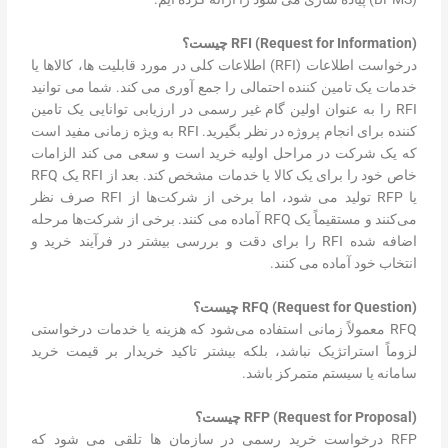
RFI (Request for Information) چیست؟
درخواست اطلاعات (RFI) اطلاعات کلی در مورد قابلیت ها، کالاها یا
خدمات یک تامین کننده احتمالی را جمع آوری می کند. شما می توانید
RFI را به عنوان اولین گام غیر رسمی در ارزیابی توانایی یک تامین
کننده برای انجام پروژه در نظر بگیرید. RFI به ویژه زمانی مفید است
که یک شرکت در مراحل اولیه خرید است و سعی می کند الزامات
خاص خود را برای یک کالا یا خدمات مشخص کند. بعد از RFI یک RFQ
یا RFP تولید می شود، اما برخی از شرکت‌ها از RFI صرف نظر
می‌کنند و مستقیماً یک RFQ آماده می کنند. برخی از شرکت‌ها مرحله
اضافه شده RFI را برای دقت و بررسی بیشتر در فرآیند خرید و
انتخاب خود آماده می کنند.
) چیست؟
Request for Question
(
RFQ
RFQ معمولاً زمانی استفاده می‌شود که هزینه یا خدمات درخواستی
لزوماً استراتژیک نباشد، بلکه بیشتر تاکید خریدار بر قیمت خرید
سامانه یا سیستم متمرکز باشد.
RFP (Request for Proposal) چیست؟
RFP درخواست خرید رسمی در سازمان ها تلقی می شود که