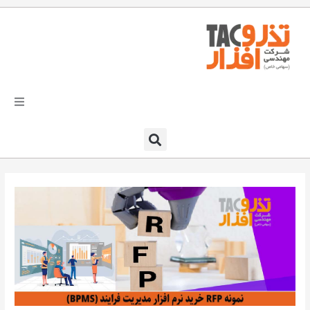
فتن
ه
حتوا
تذرو افزار
محصولات و نرم افزارها
راهکارهای تذروافزار در صنایع
خدمات و پشتیبانی
دعوت به همکاری