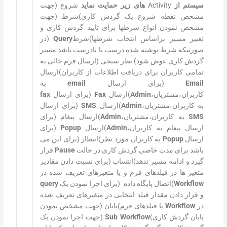
سیستم از
Activity
های زیر حمایت نماید
شروع (جهت
مشخص نقطه شروع یک گردش کاری)شرط (جهت
مشخص نمودن انواع شرطها برای تایید گردش کاری و
تغییر مسیر براساس انتخاب شرطها)شرط
Query
(در
صورتیکه شرط نوشته شده درست یا نادرست باشد مسیر
گردش کاری عوض شود) نظر سنجی (ارسال فرم خالی به
تمامی کاربران برای دریافت اطلاعات از کاربران)ارسال
Email
(برای ارسال
email
به
کاربران،مشتریان،
Admin
)ارسال
Fax
(برای ارسال
fax
به کاربران،مشتریان،
Admin
)ارسال
SMS
(برای ارسال
SMS
به کاربران،مشتریان،
Admin
)ارسال پیغام (برای
ارسال پیغام به کاربران،
Admin
)ارسال
Popup
(برای
ارسال
Popup
به کاربران مورد نظر)انتظار (برای این می
باشد برای مدت خاصی گردش کاری در حالت
Pause
قرار
گیرد و ادامه مسیر ندهد)انتساب (برای نسبت دادن مقادیر
متغیر ها در فیلدهای فرم و یا متغیرهای تعریف شده در
Workflow
)اتصال پایگاه داده (برای اجرا نمودن یک
query
و قرار دادن مقدار فیلد انتخابی در متغیرهای تعریف شده
در
Workflow
یا فیلدهای فرم)پایان (جهت مشخص نمودن
پایان گردش کاری)
Sub Workflow
(جهت اجرا نمودن یک