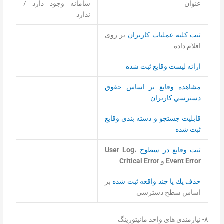
عنوان
سامانه وجود دارد /
ندارد
ثبت کلیه عملیات کاربران
بر روی
اقلام داده
ارائه ليست وقايع ثبت شده
مشاهده وقايع بر اساس حقوق
دسترسي كاربران
قابليت جستجو و دسته بندي وقايع
ثبت شده
ثبت وقایع در سطوح
،
User Log
Error
Event
و
Critical Error
حذف يك یا چند واقعه ثبت شده
بر
اساس سطح دسترسی
۸- نیازمندی های واحد مانیتورینگ