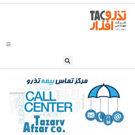
فتن
ه
حتوا
تذرو افزار
محصولات و نرم افزارها
راهکارهای تذروافزار در صنایع
خدمات و پشتیبانی
دعوت به همکاری