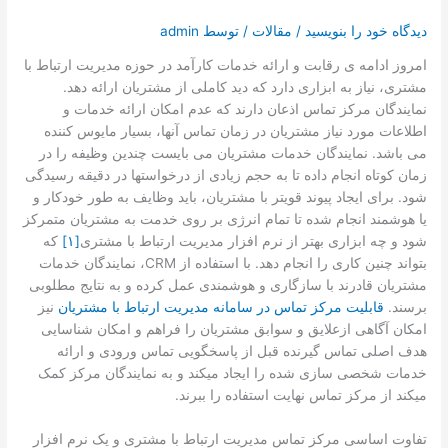
تماس با ما
دیدگاه‌ خود را بنویسید
/
مقالات
/ توسط
admin
درخواست دمو
امروز ادامه ­ی رقابت و ارائه خدمات کارآمد در حوزه مدیریت ارتباط با
مشتری، نیاز به ابزاری دارد که دید کاملی از مشتریان ارائه دهد.
نمایندگان مرکز تماس اذعان دارند که عدم امکان ارائه خدمات و
اطلاعات مورد نیاز مشتریان در زمان تماس آن­ها، بسیار مایوس کننده
می ­باشد. نمایندگان خدمات مشتریان می­ بایست چندین وظیفه را در
زمان کوتاه انجام داده تا به حجم زیادی از درخواست­ها در دقیقه رسیدگی
شود. برای ایجاد پیوند قوی­تر با مشتریان، باید وظایف به طور خودکار و
یا هوشمند انجام شده تا تمام انرژی بر روی خدمت به مشتریان متمرکز
شود و چه ابزاری بهتر از نرم افزار مدیریت ارتباط با مشتری
[۱]
که
بتواند چنین کاری را انجام دهد. با استفاده از CRM، نمایندگان خدمات
مشتریان قادرند با سازگاری و هوشمندی عمل كرده و به نتایج مطلوبی
برسند.
قابلیت مرکز تماس در سامانه مدیریت ارتباط با مشتریان
نیز
امکان آگاهی ازعلایق و سوابق مشتریان را فراهم و امکان شناسایی
هدف اصلی تماس گیرنده قبل از پاسخگویی تماس­ ورودی و ارائه
خدمات شخصی سازی شده را ایجاد می­کند و به نمایندگان مرکز کمک
می­کند از مرکز تماس نهایت استفاده را ببرند.
تفاوت اساسی مرکز تماس مدیریت ارتباط با مشتری و یک نرم افزار