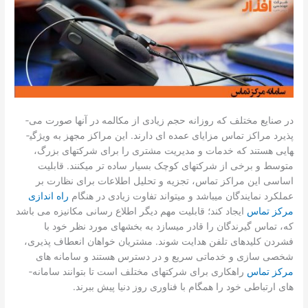
در صنایع مختلف که روزانه حجم زیادی از مکالمه در آن­ها صورت می­
پذیرد مراکز تماس مزایای عمده ­ای دارند. این مراکز مجهز به ویژگی­
هایی هستند که خدمات و مدیریت مشتری را برای شرکت­های بزرگ،
متوسط ​​و برخی از شرکت­های کوچک بسیار ساده ­تر می­کنند. قابلیت
اساسی این مراکز تماس، تجزیه و تحلیل اطلاعات برای نظارت بر
عملکرد نمایندگان می­باشد و می­تواند تفاوت زیادی در هنگام
راه اندازی
مرکز تماس
ایجاد کند؛ قابلیت مهم دیگر اطلاع رسانی مکانیزه می­ باشد
که، تماس­ گیرندگان را قادر می­سازد به بخش­های مورد نظر خود با
فشردن کلید­های تلفن هدایت شوند. مشتریان خواهان انعطاف پذیری،
شخصی سازی و خدماتی سریع و در دسترس هستند و سامانه­ های
مرکز تماس
راهکاری برای شرکت­های مختلف است تا بتوانند سامانه­
های ارتباطی خود را همگام با فناوری روز دنیا پیش ببرند.