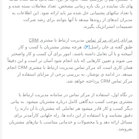
های یک نماینده در یک بازه زمانی مشخص، تعداد معاملات بسته شده و
یا تعداد تیکت­های پشتیبانی حل شده نیز باید ارائه شود. این اطلاعات به
مدیران ایده­ای از روندها می­دهد تا آن­ها بتوانند برای رشد شرکت
تصمیمات استراتژیک بگیرند.
مزایای اجرای مرکز تماس
مدیریت ارتباط با مشتری
CRM
طبق گفته­­­­ ی جان راسل
[۳]
، هرچه بیشتر مشتریان با کسب و کار
آمیخته و با آن تعامل داشته باشند، امور برای آن کسب و کار واضح­تر
می­ شوند و تعیین کارهایی که باید انجام شود آسان ­تر است و این دقیقاً
همان کاری است که مرکز تماس مدیریت ارتباط با مشتری CRM انجام
می­دهد. در ادامه­ ی نوشتار، به بررسی برخی از مزایای استفاده از
مرکز تماس CRM پرداخته خواهد شد.
در نگاه اول، استفاده از مرکز تماس در سامانه مدیریت ارتباط با
مشتری موجب کسب دیدگاهی کامل درباره مشتریان می­شود. به بیانی
دیگر کسب و کار قادر می­شود­ هر تعاملی که مشتریان با آن­ دارند را
دقیق بشناسد و با استفاده از این داده ­ها، راه ­حل­هایی کارآمدتر برای
مسائل ارائه دهد و یا محصولات و خدماتی متناسب با نیازهای مشتریان
بفروشد.