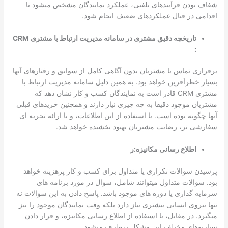
شفاف بودن فرآیند­های تلفنی، عملکرد نمایندگان مشخص می­شود تا
اقدامی در قبال عملکردهای ضعیف انجام شود.
تاریخچه دقیق مشتری در سامانه­ مدیریت ارتباط با مشتری CRM
:
برقراری تماس با مشتریان بدون آگاهی کامل از سوابق و رفتار­های آن­ها
بسیار خطرآفرین خواهد بود. به همین دلیل سامانه­ مدیریت ارتباط با
مشتری CRM قادر است به نمایندگان کسب و کار نشان دهد که
مشتریان موجود دقیقا به چه چیزی نیاز دارند و همچنین خریدهای قبلی
آن­ها چگونه بوده است. با استفاده از این اطلاعات، و با ارائه تجربه ای
سفارشی ­تر، رضایت مشتریان بهبود بخشیده خواهد شد.
اطلاع رسانی مکانیزه:ر
پرسیدن سوالات تکراری یا متداول برای کسب و کار پرهزینه خواهد
بود. سوالات متداول می­توانند شامل، سوال در مورد برنامه ­های
سرمایه­ گذاری یا دوره­ های موجود باشد. پاسخ دادن به این سوالات نه
تنها نیروی انسانی بیشتری نیاز دارد بلکه وقت نمایندگان موجود را نیز
می­گیرد. در مقابل، با استفاده از اطلاع رسانی مکانیزه، و قرار دادن
سناریو­های مختلف این مشکل برطرف می­شود.