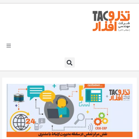
فتن
ه
حتوا
تذرو افزار
محصولات و نرم افزارها
راهکارهای تذروافزار در صنایع
خدمات و پشتیبانی
دعوت به همکاری