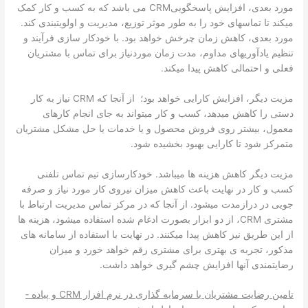
مورد بعدی، افزایش پاسخگوییCRM می­ باشد که به کسب و کار کمک
می­کند تا تماس­های خود را به طور موثر توزیع، مدیریت و اولویت­بندی کند.
مورد بعدی، کاهش زمان چرخش خواهد بود. با خودکار سازی فرآیند و
تنظیم یادآوری­های مداوم، مدت زمان موردنیاز برای تماس با مشتریان
فعلی و احتمالی کاهش پیدا می­کند.
مزیت دیگر، افزایش کارایی خواهد بود؛ از آنجا که CRM نیاز به کار
دستی را کاهش می­دهد، کسب و کار می­تواند به جای انجام کارهای
معمول، بیشتر روی فروش محصول و یا خدمات یا حل مشکل مشتریان
متمرکز شود تا کارایی بهبود بخشیده شود.
مزیت دیگر کاهش هزینه ­ها می­باشد. خودکارسازی تیم تماس تلفنی
کسب و کار در نهایت باعث کاهش میزان نیروی کار مورد نیاز و صرفه
جویی در درازمدت می­شود. از آنجا که در مرکز تماس مدیریت ارتباط با
مشتری CRM، از دو ابزار بصورت ادغام شده استفاده می­شود، هزینه ­ها
از این طریق نیز کاهش پیدا می­کنند. در نهایت با استفاده از سامانه ­های
مذکور، تجربه ­ی بهتری برای مشتری رقم خواهد خورد و میزان
رضایتمندی آن­ها افزایش چشم گیری خواهد داشت.
تامین رضایت مشتریان با سرمایه گذاری در نرم افزار CRM و پیاده ­