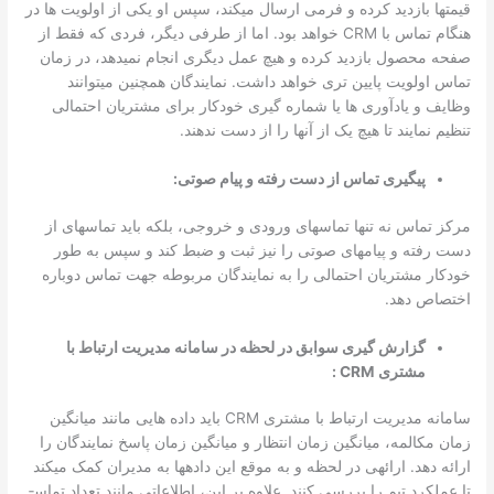
قیمت­ها بازدید کرده و فرمی ارسال می­کند، سپس او یکی از اولویت ­ها در
هنگام تماس با CRM خواهد بود. اما از طرفی دیگر، فردی که فقط از
صفحه محصول بازدید کرده و هیچ عمل دیگری انجام نمی­دهد، در زمان
تماس اولویت پایین ­تری خواهد داشت. نمایندگان همچنین می­توانند
وظایف و یادآوری ­ها یا شماره­ گیری خودکار برای مشتریان احتمالی
تنظیم نمایند تا هیچ یک از آن­ها را از دست ندهند.
پیگیری تماس از دست رفته و پیام صوتی:
مرکز تماس نه تنها تماس­های ورودی و خروجی، بلکه باید تماس­های از
دست رفته و پیام­های صوتی را نیز ثبت و ضبط کند و سپس به طور
خودکار مشتریان احتمالی را به نمایندگان مربوطه جهت تماس دوباره
اختصاص دهد.
گزارش­ گیری سوابق در لحظه در سامانه­ مدیریت ارتباط با
مشتری CRM :
سامانه­ مدیریت ارتباط با مشتری CRM باید داده­ هایی مانند میانگین
زمان مکالمه، میانگین زمان انتظار و میانگین زمان پاسخ نمایندگان را
ارائه دهد. ارائه­ی در لحظه و به موقع این داده­ها به مدیران کمک می­کند
تا عملکرد تیم را بررسی کنند. علاوه بر این، اطلاعاتی مانند تعداد تماس­