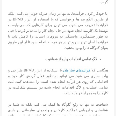
گردد.
با خودکار کردن فرآیندها، نه تنها در زمان صرفه جویی می کنید، بلکه
از طریق الگوریتم ها و قوانینی که با استفاده از ابزار BPMS در
فرآیندها تعریف می شود، می توان برای کارهایی که می بایست
توسط یک کارمند انجام شود مراحل انجام کار را ساده تر کرده یا حتی
به طور چشمگیری وابستگی به نیروهای انسانی را کاهش داد، تا
فرآیندها آسان تر و سریع تر در هر مرحله انجام شود تا از این طریق
بتوان گلوگاه ها را بهبود بخشید.
لاگ تمامی اقدامات و ایجاد شفافیت
هنگامی که
فرایندهای سازمان
با استفاده از ابزار BPMS طراحی و
پیاده سازی می شود می توانید به طور فعال گردش کار خود و
اقداماتی که روی هر فرآیند انجام شده است را مشاهده کنید. ثبت
تمامی عملیات و لاگ اقدامات انجام شده در سیستم شفافیت در
کارها را به همراه خواهد داشت.
شفافیت نه تنها به رفع گلوگاه ها کمک می کند، بلکه به شما در
شناسایی و ارزیابی عملکرد کارکنان و واحدهای سازمانی نیز یاری
می رساند. در واقع به این معنی است که کارکنان سازمان می دانند