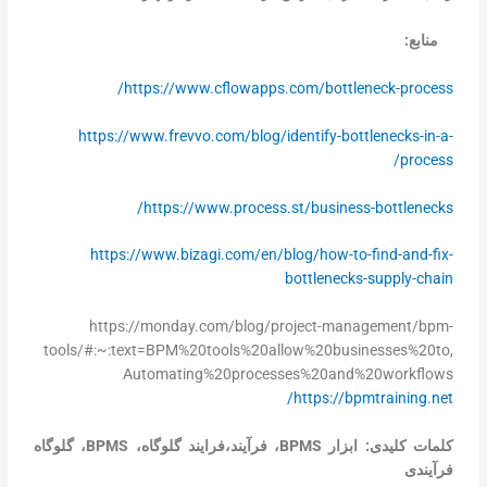
منابع:
https://www.cflowapps.com/bottleneck-process/
https://www.frevvo.com/blog/identify-bottlenecks-in-a-
process/
https://www.process.st/business-bottlenecks/
https://www.bizagi.com/en/blog/how-to-find-and-fix-
bottlenecks-supply-chain
https://monday.com/blog/project-management/bpm-
tools/#:~:text=BPM%20tools%20allow%20businesses%20to,
Automating%20processes%20and%20workflows
https://bpmtraining.net/
کلمات کلیدی: ابزار
BPMS
، فرآیند،فرایند گلوگاه،
BPMS
، گلوگاه
فرآیندی