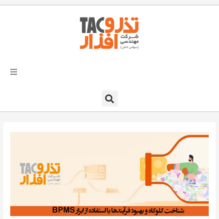
فتن
ه
حتوا
تذرو افزار
محصولات و نرم افزارها
راهکارهای تذروافزار در صنایع
خدمات و پشتیبانی
دعوت به همکاری