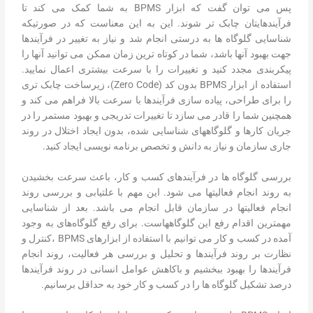
پس می توان گفت که ابزار BPMS به شما کمک می کند تا
فرآیندهایتان چابک تر شوند. این به این معناست که در صورتیکه
شناسایی گلوگاه ها به درستی انجام شد و نیاز به تغییر در فرآیندها
جهت بهبود آنها باشد، شما در کوتاه ترین زمان ممکن می توانید آنها را
پیکربندی مجدد کنید و تغییرات را با سرعت بیشتری اعمال نمایید.
استفاده از ابزار BPMS بدون کد (Zero Code)، زیرساخت چابک تری
را برای طراحی، پیاده سازی فرآیندها با سرعت بالا فراهم می کند و
همچنین شما را قادر می سازد تا تغییرات تدریجی و بهبود مستمر را در
جریان کارها و گلوگاه­های شناسایی شده، بدون ایجاد اختلال در روند
جاری سازمان و نیاز به دانش و تخصص برنامه نویسی ایجاد کنید.
بررسی گلوگاه‎ ها در فرآیندهای کسب و کار، باعث سرعت بخشیدن
به روند انجام فعالیت‎ها می شود. این مهم با علت‎یابی و بررسی روند
انجام فعالیت‎ها در سازمان قابل انجام می باشد. بعد از شناسایی
مهم‎ترین اقدام رفع این گلوگاه‎هاست. برای رفع گلوگاه‌‎های به وجود
آمده در کسب و کار می توانیم با استفاده از ابزارهای BPMS ،کنترل و
نظارت بر روند فرآیندها و تحلیل و بررسی هر فعالیت، روند انجام
فرآیندها را بهبود ببخشیم و باکاهش عوامل انسانی در روند فرآیندها
درصد تشکیل گلوگاه ها را در کسب و کار خود به حداقل برسانیم.