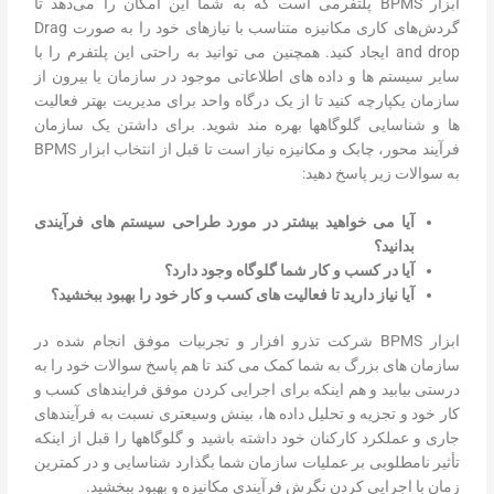
ابزار BPMS پلتفرمی است که به شما این امکان را می‌دهد تا
گردش‌های کاری مکانیزه متناسب با نیازهای خود را به صورت Drag
and drop ایجاد کنید. همچنین می توانید به راحتی این پلتفرم را با
سایر سیستم ها و داده های اطلاعاتی موجود در سازمان یا بیرون از
سازمان یکپارچه کنید تا از یک درگاه واحد برای مدیریت بهتر فعالیت
ها و شناسایی گلوگاه­ها بهره مند شوید. برای داشتن یک سازمان
فرآیند محور، چابک و مکانیزه نیاز است تا قبل از انتخاب ابزار BPMS
به سوالات زیر پاسخ دهید:
آیا می خواهید بیشتر در مورد طراحی سیستم های فرآیندی
بدانید؟
آیا در کسب و کار شما گلوگاه وجود دارد؟
آیا نیاز دارید تا فعالیت های کسب و کار خود را بهبود ببخشید؟
ابزار BPMS شرکت تذرو افزار و تجربیات موفق انجام شده در
سازمان های بزرگ به شما کمک می کند تا هم پاسخ سوالات خود را به
درستی بیابید و هم اینکه برای اجرایی کردن موفق فرایندهای کسب و
کار خود و تجزیه و تحلیل داده ها، بینش وسیع­تری نسبت به فرآیندهای
جاری و عملکرد کارکنان خود داشته باشید و گلوگاه­ها را قبل از اینکه
تأثیر نامطلوبی بر عملیات سازمان شما بگذارد شناسایی و در کمترین
زمان با اجرایی کردن نگرش فرآیندی مکانیزه و بهبود ببخشید.