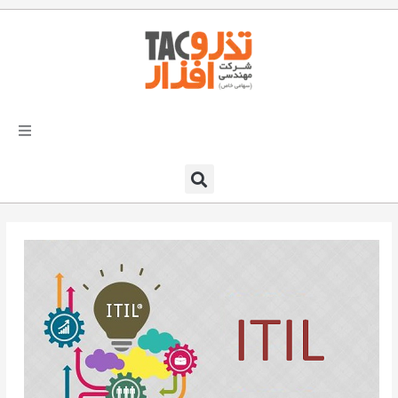
فتن
ه
حتوا
تذرو افزار
محصولات و نرم افزارها
راهکارهای تذروافزار در صنایع
خدمات و پشتیبانی
دعوت به همکاری