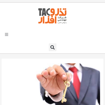
فتن
ه
حتوا
تذرو افزار
محصولات و نرم افزارها
راهکارهای تذروافزار در صنایع
خدمات و پشتیبانی
دعوت به همکاری