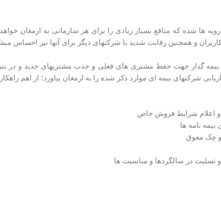
ویه­ ها شده که منافع بسیار زیادی را برای هر سازمانی به ارمغان خواهد 
 کاربران و همچنین رقابت شدید با شرکت­های دیگر برای آن­ها نیز احساس می­ش
­های بیمه­ گذار جهت حفظ مشتری­ های فعلی و جذب مشتری­های جدید و در ن
اریابی شرکت­های بیمه ای موارد ذکر شده را به ارمغان بیاورد؛ از اهم راهکا
ش و اعلام شرایط فروش خاص
مه­ نامه­ ها
و چک معوق
 تسلیت در سالگردها و مناسبت ­ها