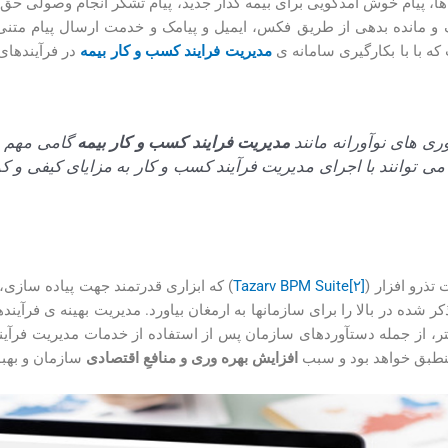
پیام خوش آمد­گویی برای بیمه­ گذار جدید، پیام تشکر انجام وصولی حق بیمه و
انده بدهی از طریق فکس، ایمیل و پیامک و خدمت ارسال پیام متنی 
که با با بکارگیری سامانه­ ی
مدیریت فرایند کسب و کار بیمه
در فرآیند­های
وری­ های نوآورانه مانند
مدیریت فرایند کسب و کار بیمه
گامی مهم و 
 می توانند با اجرای مدیریت فرآیند کسب و کار به مزایای کیفی و
تذرو افزار (
[۲]
Tazarv BPM Suite
) که ابزاری قدرتمند جهت پیاده ­سازی، 
 شده در بالا را برای سازمان­ها به ارمغان بیاورد. مدیریت بهینه ­ی فرآین
­تر، از جمله دست­آوردهای سازمان پس از استفاده از خدمات مدیریت فر
 منطبق خواهد بود و سبب
افزایش بهره ­­وری و منافعِ اقتصادی
سازمان و بهبو