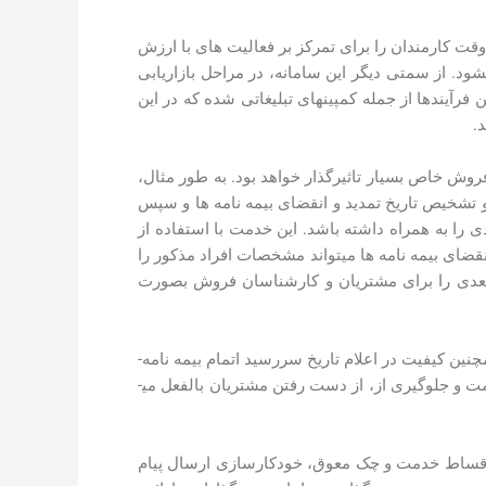
وقت کارمندان را برای تمرکز بر فعالیت های با ارزش
د. از سمتی دیگر این سامانه، در مراحل بازاریابی
فرآیندها از جمله کمپین­های تبلیغاتی شده که در این
.
 فروش خاص بسیار تاثیرگذار خواهد بود. به ­طور مثال،
 تشخیص تاریخ تمدید و انقضای بیمه­ نامه ­ها و سپس
ی را به همراه داشته باشد. این خدمت با استفاده از
انقضای بیمه نامه ­ها می­تواند مشخصات افراد مذکور را
ی بعدی را برای مشتریان و کارشناسان فروش بصورت
این فرآیند سبب کاهش هزینه ­های مربوط به تمدید و تعداد بیمه ­نامه هایی می­شود که تاریخ انقضای آن­ها به اتمام رسیده است؛ همچنین کیفیت در اعلام تاریخ سررسید اتمام بیمه­ نامه­
ها بهبود خواهد یافت و تمدید بیمه ­نامه­ ها با کیفیت بهینه و در زمان کوتاه انجام خواهد شد که این امر سبب افزایش کیفیت خدمت و جلوگیری از، از دست رفتن مشتریان بالفعل می­
 اقساط خدمت و چک معوق، خودکار­سازی ارسال پیام