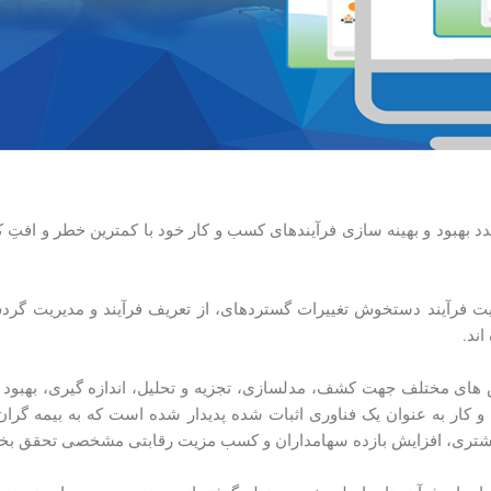
 بهبود و بهینه ­سازی فرآیندهای کسب و کار خود با کمترین خطر و افتِ 
ریت فرآیند دستخوش تغییرات گسترده­ای، از تعریف فرآیند و مدیریت گردش
ند.
­های مختلف جهت کشف، مدل­سازی، تجزیه و تحلیل، اندازه­ گیری، بهبود 
و کار به عنوان یک فناوری اثبات شده پدیدار شده است که به بیمه ­گران 
 مشتری، افزایش بازده سهام­داران و کسب مزیت رقابتی مشخصی تحقق بخ