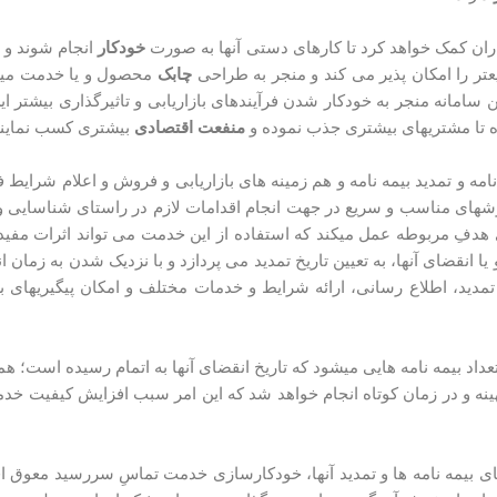
اران کمک خواهد کرد تا کارهای دستی آن­ها به صورت
خودکار
انجام شوند و 
ع­تر را امکان­ پذیر می کند و منجر به طراحی
چابک
محصول و یا خدمت می­شو
سامانه منجر به خودکار شدن فرآیند­های بازاریابی و تاثیرگذاری بیشتر این 
مده تا مشتری­های بیشتری جذب نموده و
منفعت اقتصادی
بیشتری کسب نمایند
 ­نامه و تمدید بیمه ­نامه و هم زمینه ­های بازاریابی و فروش و اعلام شرایط
 روش­های مناسب و سریع در جهت انجام اقدامات لازم در راستای شناسایی و
ی هدفِ مربوطه عمل می­کند که استفاده از این خدمت می تواند اثرات مفید
 یا انقضای آنها، به تعیین تاریخ تمدید می ­پردازد و با نزدیک شدن به زمان 
تمدید، اطلاع رسانی، ارائه شرایط و خدمات مختلف و امکان پیگیری­ها
بیمه­ نامه­ ها و تمدید آن­ها، خودکارسازی خدمت تماسِ سررسید معوق