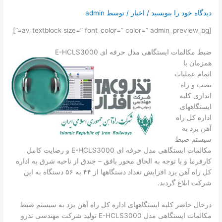
تماس با ما
دیدگاه‌ خود را بنویسید
/
اخبار
/ توسط
admin
درخواست دمو
[av_textblock size=” font_color=” color=” admin_preview_bg=”]
ضبط مکالمات ایستگاهی مدل حرفه ای E-HCLS3000
همزمان با
اتمام عملیات
نصب و راه
اندازی کلیه
ایستگاههای
اداره کل راه
آهن یزد به
سیستم ضبط
مکالمات ایستگاهی مدل حرفه ای E-HCLS3000 و رضایت کامل
کارفرما و با توجه به الحاق محور بافق – جندق از ناحیه شرق به اداره
کل راه آهن یزد افزایش تعداد دستگاهها از ۴۴ به ۵۶ دستگاه به این
شرکت ابلاغ گردید.
درحال حاضر کلیه ایستگاههای اداره کل راه آهن یزد به سیستم ضبط
مکالمات ایستگاهی مدل E-HCLS3000 تولید شرکت مهندسی تذرو