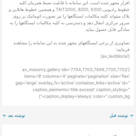
افزار مجهز شده است. این سامانه با قابلیت ضبط همزمان کلیه
خطوط رادیویی TAIT2000, 8200, 9300 و همچنین خطوط هاتلاین و
بلاک میتواند کلیه مکالمات ایستگاهها را نیز بصورت اتوماتیک بر روی
سرور مرکزی انتقال دهد و دسترسی به کلیه مکالمات ایستگاهها را به
سادگی قابل حصول نماید.
تصاویری از برخی ایستگاههای مجهز شده به این سامانه را مشاهده
فرمایید:
[/av_textblock]
[av_masonry_gallery ids=’7704,7703,7699,7700,7702′
items=’8′ columns=’4′ paginate=’pagination’ size=’flex’
gap=’large’ overlay_fx=’active’ container_links=’active’ id=”
caption_elements=’title excerpt’ caption_styling=”
caption_display=’always’ color=” custom_bg=”]
→
نوشته قبل
نوشته بعد
←