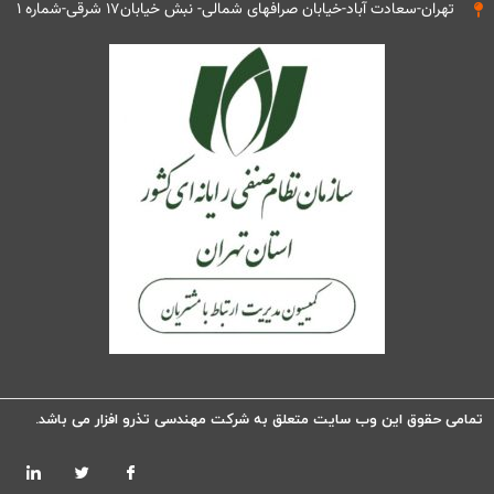
تهران-سعادت آباد-خیابان صرافهای شمالی- نبش خیابان۱۷ شرقی-شماره ۱
تمامی حقوق این وب سایت متعلق به شرکت مهندسی تذرو افزار می باشد.