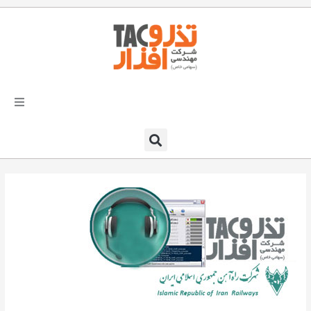
فتن
ه
حتوا
تذرو افزار
محصولات و نرم افزارها
راهکارهای تذروافزار در صنایع
خدمات و پشتیبانی
دعوت به همکاری