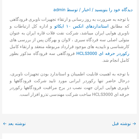
تماس با ما
دیدگاه‌ خود را بنویسید
/
اخبار
/ توسط
admin
درخواست دمو
با توجه به ضرورت به روز رسانی و ارتقاء تجهیزات ناوبری فرودگاهی
که مطابق
استانداردهای انکس ۱۰ ایکائو
و اداره کل ارتباطات و
ناوبری هوایی ایران میباشد، شرکت نفت فلات قاره ایران به عنوان
متولی اصلی سه فردگاه سیری ، لاوان و بهرگان پس از بررسی های
کارشناسی و تاییدیه های موجود قرارداد مربوطه منعقد و ارتقاء کامل
رکوردر حرفه ای HCLS3000
فرودگاهی سه فرودگاه مذکور بطور
کامل انجام شد.
با توجه به اهمیت قابلیت اطمینان و استاندارد بودن تجهیزات ناوبری،
درحال حاضر تنها رکوردر ایرانی مورد تایید شرکت فرودگاهها و
ناوبری هوایی ایران جهت نصب در برج مراقبت فرودگاهها رکوردر
حرفه ای HCLS3000 ساخت شرکت مهندسی تذرو افزار است.
→
نوشته قبل
نوشته بعد
←