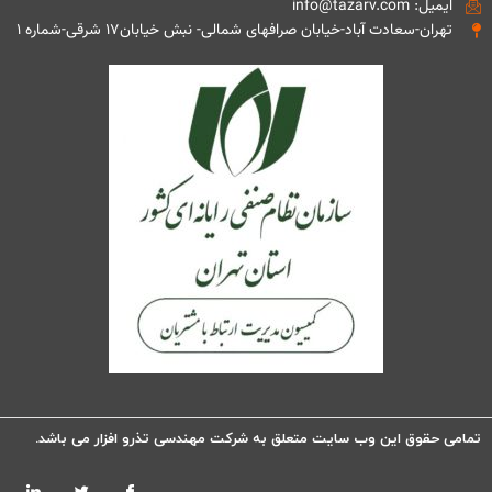
ایمیل: info@tazarv.com
تهران-سعادت آباد-خیابان صرافهای شمالی- نبش خیابان۱۷ شرقی-شماره ۱
تمامی حقوق این وب سایت متعلق به شرکت مهندسی تذرو افزار می باشد.