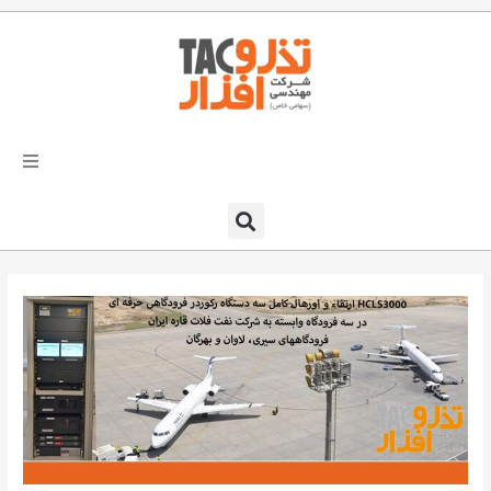
فتن
ه
حتوا
تذرو افزار
محصولات و نرم افزارها
راهکارهای تذروافزار در صنایع
خدمات و پشتیبانی
دعوت به همکاری