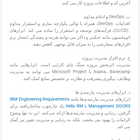
آخرین کد و اطلاعات پروژه کار می کنند.
ب. DevOps و ادغام مداوم
اقدامات DevOps، همراه با توالی یکپارچه سازی و استقرار مداوم
(CI/CD)، فرآیندهای توسعه و استقرار را ساده می کند. ابزارهای
اتوماسیون مانند جنکینز و داکر می توانند هزینه و پیچیدگی انتشار نرم
افزارهای سفارشی را به میزان قابل توجهی کاهش دهند.
ج. نرم افزار مدیریت پروژه
مدیریت اثربخش پروژه سنگ بنای کارایی است. ابزارهایی مانند
Asana، Basecamp یا Microsoft Project می توانند به مدیریت
وظایف، پیگیری پیشرفت و نظارت بر تخصیص منابع کمک کنند.
د. ابزارهای مدیریت نیازمندی ها
ابزارهای مدیریت نیازمندی‌ها مانند
IBM Engineering Requirements
Management DOORS
یا
Helix RM
یک چارچوب ساختاریافته برای
گرفتن، ردیابی و مدیریت نیازمندی‌ها ارائه می‌کنند. این نه تنها وضوح
الزامات را بهبود می بخشد، بلکه به ردیابی و مدیریت تغییر نیز کمک
می کند.