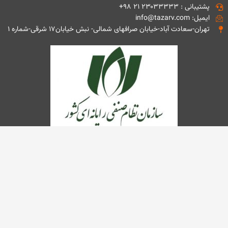
پشتیبانی : ۲۳۰۳۳۳۳۳ ۲۱ ۹۸+
ایمیل: info@tazarv.com
تهران-سعادت آباد-خیابان صرافهای شمالی- نبش خیابان۱۷ شرقی-شماره ۱
تمامی حقوق این وب سایت متعلق به شرکت مهندسی تذرو افزار می باشد.