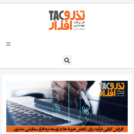
فتن
ه
حتوا
تذرو افزار
محصولات و نرم افزارها
راهکارهای تذروافزار در صنایع
خدمات و پشتیبانی
دعوت به همکاری