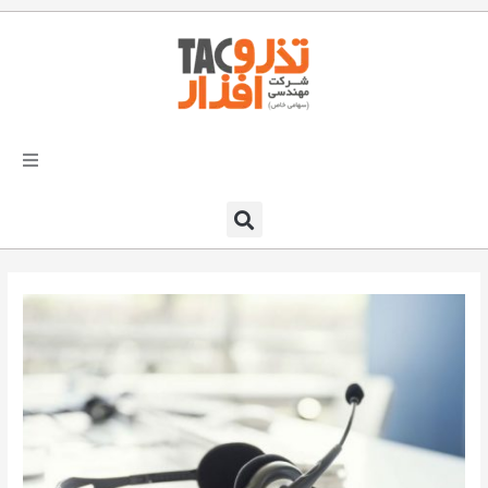
فتن
ه
حتوا
تذرو افزار
محصولات و نرم افزارها
راهکارهای تذروافزار در صنایع
خدمات و پشتیبانی
دعوت به همکاری