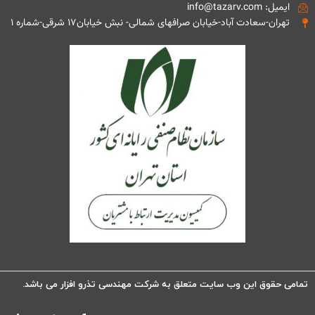
ایمیل: info@tazarv.com
تهران-سعادت آباد-خیابان صرافهای شمالی- نبش خیابان۱۷ شرقی-شماره ۱
تمامی حقوق این وب سایت متعلق به شرکت مهندسی تذرو افزار می باشد.