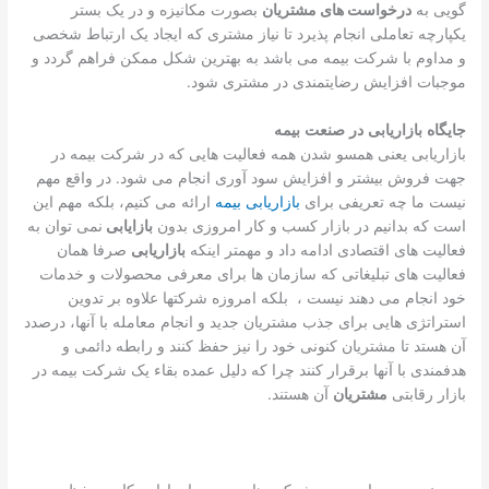
گویی به
درخواست های مشتریان
بصورت مکانیزه و در یک بستر
یکپارچه تعاملی انجام پذیرد تا نیاز مشتری که ایجاد یک ارتباط شخصی
و مداوم با شرکت بیمه می باشد به بهترین شکل ممکن فراهم گردد و
موجبات افزایش رضایتمندی در مشتری شود.
جایگاه
بازاریابی
در
صنعت
بیمه
بازاریابی یعنی همسو شدن همه فعالیت هایی که در شرکت بیمه در
جهت فروش بیشتر و افزایش سود آوری انجام می شود. در واقع مهم
نیست ما چه تعریفی برای
بازاریابی بیمه
ارائه می کنیم، بلکه مهم این
است که بدانیم در بازار کسب و کار امروزی بدون
بازایابی
نمی توان به
فعالیت های اقتصادی ادامه داد و مهمتر اینکه
بازاریابی
صرفا همان
فعالیت های تبلیغاتی که سازمان ها برای معرفی محصولات و خدمات
خود انجام می دهند نیست ، بلکه امروزه شرکتها علاوه بر تدوین
استراتژی هایی برای جذب مشتریان جدید و انجام معامله با آنها، درصدد
آن هستد تا مشتریان کنونی خود را نیز حفظ کنند و رابطه دائمی و
هدفمندی با آنها برقرار کنند چرا که دلیل عمده بقاء یک شرکت بیمه در
بازار رقابتی
مشتریان
آن هستند.