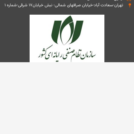
تهران-سعادت آباد-خیابان صرافهای شمالی- نبش خیابان۱۷ شرقی-شماره ۱
تمامی حقوق این وب سایت متعلق به شرکت مهندسی تذرو افزار می باشد.