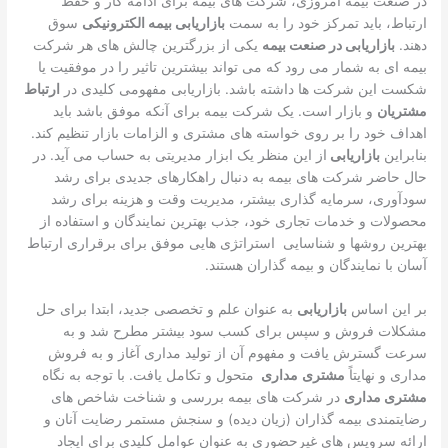
در صنعت بیمه امروزی، شرکت های بیمه برای ادامه کار و حفظ
ارتباط، باید تمرکز خود را به سمت
بازاریابی بیمه الکترونیکی
سوق
دهند.
بازاریابی در صنعت بیمه
یکی از بزرگترین چالش های هر شرکت
بیمه ای به شمار می رود که می تواند بیشترین تاثیر را در موفقیت یا
شکست این شرکت ها داشته باشد. بازاریابی مفهومی کلیدی در
ارتباط
مشتریان
و بازار است. یک شرکت بیمه برای آنکه موفق باشد باید
اهداف خود را بر روی خواسته های مشتری و الزامات بازار تنظیم کند.
بنابراین
بازاریابی
از این منظر یک ابزار مدیریتی به حساب می آید. در
حال حاضر شرکت های بیمه به دنبال راهکارهای جدیدی برای رشد
سودآوری، سرمایه گذاری بیشتر، مدیریت وقت و هزینه برای رشد
محصولات و خدمات تجاری خود، جذب بهترین نمایندگان و استفاده از
بهترین روشها و شناسایی استراتژی هایی موفق برای برقراری ارتباط
آسان با نمایندگان و بیمه گذاران هستند.
بر این اساس
بازاریابی
به عنوان علم و تخصصی جدید، ابتدا برای حل
مشکلات فروش و سپس برای کسب سود بیشتر مطرح شد و به
سرعت گسترش یافت و مفهوم آن از تولید مداری آغاز و به فروش
مداری و نهایتاً
مشتری
مداری
متحول و تکامل یافت. با توجه به نگاه
مشتری مداری
در شرکت های بیمه بررسی و شناخت شاخص های
رضایتمندی بیمه گذاران (زیان دیده) و سنجش مستمر رضایت آنان و
ارائه سرویس های غیرحضوری به عنوان عوامل کلیدی برای ایجاد