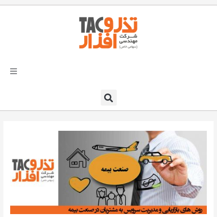
فتن
ه
حتوا
تذرو افزار
محصولات و نرم افزارها
راهکارهای تذروافزار در صنایع
خدمات و پشتیبانی
دعوت به همکاری