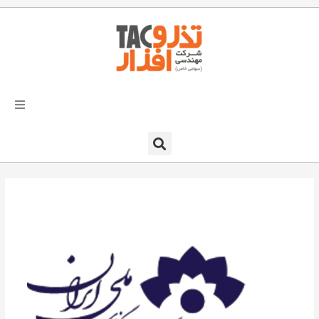
فتن
ه
حتوا
تذرو افزار
محصولات و نرم افزارها
راهکارهای تذروافزار در صنایع
خدمات و پشتیبانی
دعوت به همکاری