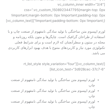
[vc_column_inner width=”3/4″
css=”.vc_custom_1508923447795{margin-top: 0px
!important;margin-bottom: 0px !important;padding-top: 0px
!important;padding-bottom: 0px !important;}”][vc_column_text]
لورم ایپسوم متن ساختگی با تولید سادگی نامفهوم از صنعت چاپ و با
استفاده از طراحان گرافیک است. چاپگرها و متون بلکه روزنامه و
مجله در ستون و سطرآنچنان که لازم است و برای شرایط فعلی
تکنولوژی مورد نیاز و کاربردهای متنوع با هدف بهبود ابزارهای کاربردی
می باشد.
[/vc_column_text][rt_list_style style_variation=”four”
list_icon_test=”3d928cec-37c7-6″]
لورم ایپسوم متن ساختگی با تولید سادگی نامفهوم از صنعت
چاپ
لورم ایپسوم متن ساختگی با تولید سادگی نامفهوم از صنعت
چاپ
لورم ایپسوم متن ساختگی با تولید سادگی نامفهوم از صنعت
چاپ