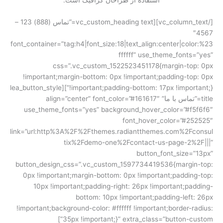
استفاده از طراحان گرافیک است.
[/vc_column_text][vc_custom_heading text=”تماس (888) 123 –
4567″
font_container=”tag:h4|font_size:18|text_align:center|color:%23
ffffff” use_theme_fonts=”yes”
css=”.vc_custom_1522523451178{margin-top: 0px
!important;margin-bottom: 0px !important;padding-top: 0px
!important;padding-bottom: 17px !important;}”][lea_button_style
title=”تماس با ما” align=”center” font_color=”#161617″
use_theme_fonts=”yes” background_hover_color=”#f5f6f6″
font_hover_color=”#252525″
link=”url:http%3A%2F%2Fthemes.radiantthemes.com%2Fconsul
tix%2Fdemo-one%2Fcontact-us-page-2%2F|||”
button_font_size=”13px”
button_design_css=”.vc_custom_1597734419536{margin-top:
0px !important;margin-bottom: 0px !important;padding-top:
10px !important;padding-right: 26px !important;padding-
bottom: 10px !important;padding-left: 26px
!important;background-color: #ffffff !important;border-radius:
35px !important;}” extra_class=”button-custom”]