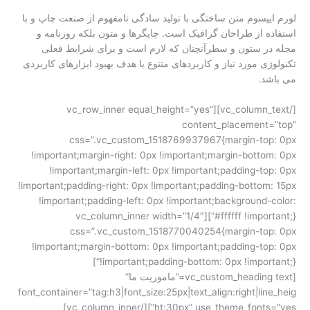
لورم ایپسوم متن ساختگی با تولید سادگی نامفهوم از صنعت چاپ و با
استفاده از طراحان گرافیک است. چاپگرها و متون بلکه روزنامه و
مجله در ستون و سطرآنچنان که لازم است و برای شرایط فعلی
تکنولوژی مورد نیاز و کاربردهای متنوع با هدف بهبود ابزارهای کاربردی
می باشد.
[/vc_column_text][vc_row_inner equal_height=”yes”
content_placement=”top”
css=”.vc_custom_1518769937967{margin-top: 0px
!important;margin-right: 0px !important;margin-bottom: 0px
!important;margin-left: 0px !important;padding-top: 0px
!important;padding-right: 0px !important;padding-bottom: 15px
!important;padding-left: 0px !important;background-color:
#ffffff !important;}”][vc_column_inner width=”1/4″
css=”.vc_custom_1518770040254{margin-top: 0px
!important;margin-bottom: 0px !important;padding-top: 0px
!important;padding-bottom: 0px !important;}”]
[vc_custom_heading text=”ماموریت ما”
font_container=”tag:h3|font_size:25px|text_align:right|line_heig
ht:30px” use_theme_fonts=”yes”][/vc_column_inner]