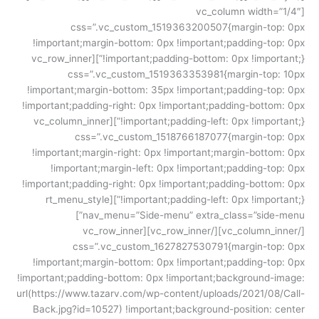
[vc_column width=”1/4″
css=”.vc_custom_1519363200507{margin-top: 0px
!important;margin-bottom: 0px !important;padding-top: 0px
!important;padding-bottom: 0px !important;}”][vc_row_inner
css=”.vc_custom_1519363353981{margin-top: 10px
!important;margin-bottom: 35px !important;padding-top: 0px
!important;padding-right: 0px !important;padding-bottom: 0px
!important;padding-left: 0px !important;}”][vc_column_inner
css=”.vc_custom_1518766187077{margin-top: 0px
!important;margin-right: 0px !important;margin-bottom: 0px
!important;margin-left: 0px !important;padding-top: 0px
!important;padding-right: 0px !important;padding-bottom: 0px
!important;padding-left: 0px !important;}”][rt_menu_style
nav_menu=”Side-menu” extra_class=”side-menu”]
[/vc_column_inner][/vc_row_inner][vc_row_inner
css=”.vc_custom_1627827530791{margin-top: 0px
!important;margin-bottom: 0px !important;padding-top: 0px
!important;padding-bottom: 0px !important;background-image:
url(https://www.tazarv.com/wp-content/uploads/2021/08/Call-
Back.jpg?id=10527) !important;background-position: center