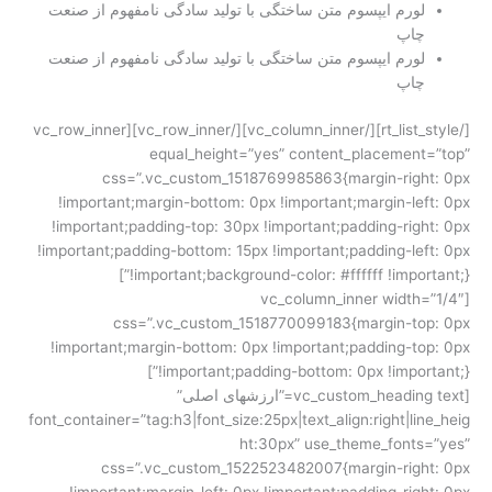
لورم ایپسوم متن ساختگی با تولید سادگی نامفهوم از صنعت
چاپ
لورم ایپسوم متن ساختگی با تولید سادگی نامفهوم از صنعت
چاپ
[/rt_list_style][/vc_column_inner][/vc_row_inner][vc_row_inner
equal_height=”yes” content_placement=”top”
css=”.vc_custom_1518769985863{margin-right: 0px
!important;margin-bottom: 0px !important;margin-left: 0px
!important;padding-top: 30px !important;padding-right: 0px
!important;padding-bottom: 15px !important;padding-left: 0px
!important;background-color: #ffffff !important;}”]
[vc_column_inner width=”1/4″
css=”.vc_custom_1518770099183{margin-top: 0px
!important;margin-bottom: 0px !important;padding-top: 0px
!important;padding-bottom: 0px !important;}”]
[vc_custom_heading text=”ارزشهای اصلی”
font_container=”tag:h3|font_size:25px|text_align:right|line_heig
ht:30px” use_theme_fonts=”yes”
css=”.vc_custom_1522523482007{margin-right: 0px
!important;margin-left: 0px !important;padding-right: 0px