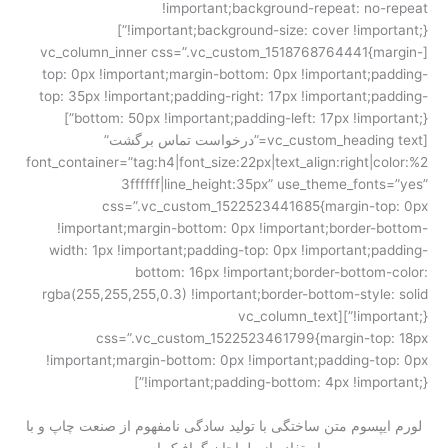
!important;background-repeat: no-repeat
!important;background-size: cover !important;}”]
[vc_column_inner css=”.vc_custom_1518768764441{margin-
top: 0px !important;margin-bottom: 0px !important;padding-
top: 35px !important;padding-right: 17px !important;padding-
bottom: 50px !important;padding-left: 17px !important;}”]
[vc_custom_heading text=”درخواست تماس برگشت”
font_container=”tag:h4|font_size:22px|text_align:right|color:%2
3ffffff|line_height:35px” use_theme_fonts=”yes”
css=”.vc_custom_1522523441685{margin-top: 0px
!important;margin-bottom: 0px !important;border-bottom-
width: 1px !important;padding-top: 0px !important;padding-
bottom: 16px !important;border-bottom-color:
rgba(255,255,255,0.3) !important;border-bottom-style: solid
!important;}”][vc_column_text
css=”.vc_custom_1522523461799{margin-top: 18px
!important;margin-bottom: 0px !important;padding-top: 0px
!important;padding-bottom: 4px !important;}”]
لورم ایپسوم متن ساختگی با تولید سادگی نامفهوم از صنعت چاپ و با