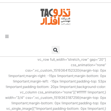
فتن
ه
حتوا
تذرو افزار
[vc_row full_width=”stretch_row” gap=”20″
محصولات و نرم افزارها
css_animation=”none”
css=”.vc_custom_1519364152320{margin-top: 0px
راهکارهای تذروافزار در صنایع
!important;margin-right: -15px !important;margin-bottom: 0px
!important;margin-left: -15px !important;padding-top: 53px
خدمات و پشتیبانی
!important;padding-bottom: 20px !important;background-color:
#ffffff !important;}”][vc_column css_animation=”none”
width=”3/4″ css=”.vc_custom_1519363187256{margin-top: 0px
دعوت به همکاری
!important;margin-bottom: 0px !important;padding-top: 0px
!important;padding-bottom: 0px !important;}”][vc_single_image