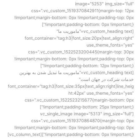
تماس با ما
image=”5253″ img_size=”full”
css=”.vc_custom_1519370842911{margin-top: 12px
درخواست دمو
!important;margin-bottom: 0px !important;padding-top: 0px
!important;padding-bottom: 0px !important;}”]
[vc_custom_heading text=”ماموریت ما”
font_container=”tag:h3|font_size:20px|text_align:right”
use_theme_fonts=”yes”
css=”.vc_custom_1522523200445{margin-top: 30px
!important;margin-bottom: 0px !important;padding-top: 0px
!important;padding-bottom: 12px !important;}”]
[vc_custom_heading text=”ماموریت ما تبدیل شدن به بهترین
خدمات شرکت در جهان است”
font_container=”tag:h3|font_size:35px|text_align:right|line_heig
ht:42px” use_theme_fonts=”yes”
css=”.vc_custom_1522523215677{margin-bottom: 0px
!important;padding-bottom: 25px !important;}”]
[vc_single_image image=”5313″ img_size=”full”
css=”.vc_custom_1519370864870{margin-top: 0px
!important;margin-bottom: 0px !important;padding-top: 0px
!important;padding-bottom: 0px !important;}”][vc_column_text]