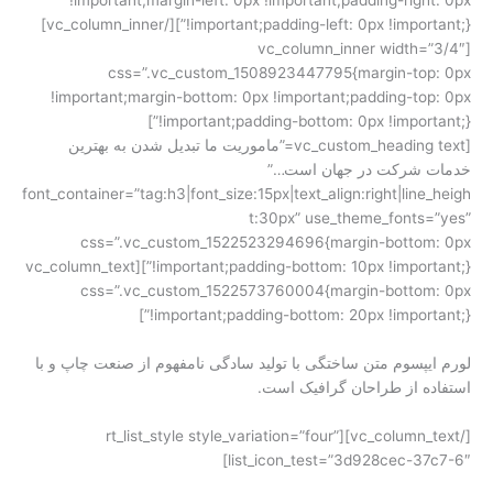
!important;padding-left: 0px !important;}”][/vc_column_inner]
[vc_column_inner width=”3/4″
css=”.vc_custom_1508923447795{margin-top: 0px
!important;margin-bottom: 0px !important;padding-top: 0px
!important;padding-bottom: 0px !important;}”]
[vc_custom_heading text=”ماموریت ما تبدیل شدن به بهترین
خدمات شرکت در جهان است…”
font_container=”tag:h3|font_size:15px|text_align:right|line_heigh
t:30px” use_theme_fonts=”yes”
css=”.vc_custom_1522523294696{margin-bottom: 0px
!important;padding-bottom: 10px !important;}”][vc_column_text
css=”.vc_custom_1522573760004{margin-bottom: 0px
!important;padding-bottom: 20px !important;}”]
لورم ایپسوم متن ساختگی با تولید سادگی نامفهوم از صنعت چاپ و با
استفاده از طراحان گرافیک است.
[/vc_column_text][rt_list_style style_variation=”four”
list_icon_test=”3d928cec-37c7-6″]