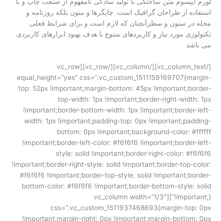
لورم ایپسوم متن ساختگی با تولید سادگی نامفهوم از صنعت چاپ و با
استفاده از طراحان گرافیک است. چاپگرها و متون بلکه روزنامه و
مجله در ستون و سطرآنچنان که لازم است و برای شرایط فعلی
تکنولوژی مورد نیاز و کاربردهای متنوع با هدف بهبود ابزارهای کاربردی
می باشد
[/vc_column_text][/vc_column][/vc_row][vc_row
equal_height=”yes” css=”.vc_custom_1511159169707{margin-
top: 52px !important;margin-bottom: 45px !important;border-
top-width: 1px !important;border-right-width: 1px
!important;border-bottom-width: 1px !important;border-left-
width: 1px !important;padding-top: 0px !important;padding-
bottom: 0px !important;background-color: #ffffff
!important;border-left-color: #f6f6f6 !important;border-left-
style: solid !important;border-right-color: #f6f6f6
!important;border-right-style: solid !important;border-top-color:
#f6f6f6 !important;border-top-style: solid !important;border-
bottom-color: #f6f6f6 !important;border-bottom-style: solid
!important;}”][vc_column width=”1/3″
css=”.vc_custom_1511937468693{margin-top: 0px
!important;margin-right: 0px !important;margin-bottom: 0px