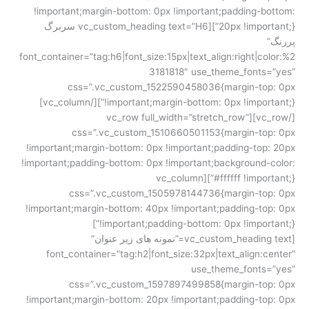
!important;margin-bottom: 0px !important;padding-bottom:
20px !important;}”][vc_custom_heading text=”H6 سربرگ
پررنگ”
font_container=”tag:h6|font_size:15px|text_align:right|color:%2
3181818″ use_theme_fonts=”yes”
css=”.vc_custom_1522590458036{margin-top: 0px
!important;margin-bottom: 0px !important;}”][/vc_column]
[/vc_row][vc_row full_width=”stretch_row”
css=”.vc_custom_1510660501153{margin-top: 0px
!important;margin-bottom: 0px !important;padding-top: 20px
!important;padding-bottom: 0px !important;background-color:
#ffffff !important;}”][vc_column
css=”.vc_custom_1505978144736{margin-top: 0px
!important;margin-bottom: 40px !important;padding-top: 0px
!important;padding-bottom: 0px !important;}”]
[vc_custom_heading text=”نمونه های زیر عنوان”
font_container=”tag:h2|font_size:32px|text_align:center”
use_theme_fonts=”yes”
css=”.vc_custom_1597897499858{margin-top: 0px
!important;margin-bottom: 20px !important;padding-top: 0px