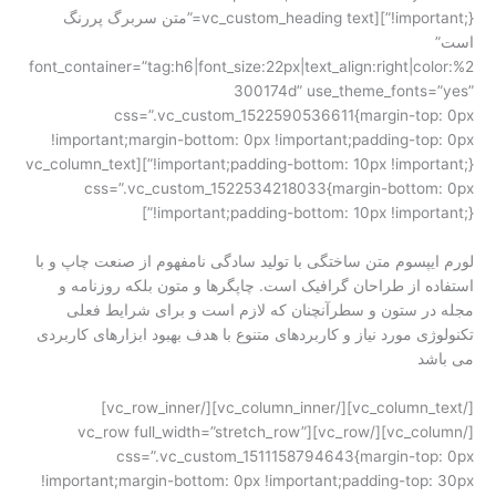
!important;}”][vc_custom_heading text=”متن سربرگ پررنگ
است”
font_container=”tag:h6|font_size:22px|text_align:right|color:%2
300174d” use_theme_fonts=”yes”
css=”.vc_custom_1522590536611{margin-top: 0px
!important;margin-bottom: 0px !important;padding-top: 0px
!important;padding-bottom: 10px !important;}”][vc_column_text
css=”.vc_custom_1522534218033{margin-bottom: 0px
!important;padding-bottom: 10px !important;}”]
لورم ایپسوم متن ساختگی با تولید سادگی نامفهوم از صنعت چاپ و با
استفاده از طراحان گرافیک است. چاپگرها و متون بلکه روزنامه و
مجله در ستون و سطرآنچنان که لازم است و برای شرایط فعلی
تکنولوژی مورد نیاز و کاربردهای متنوع با هدف بهبود ابزارهای کاربردی
می باشد
[/vc_column_text][/vc_column_inner][/vc_row_inner]
[/vc_column][/vc_row][vc_row full_width=”stretch_row”
css=”.vc_custom_1511158794643{margin-top: 0px
!important;margin-bottom: 0px !important;padding-top: 30px