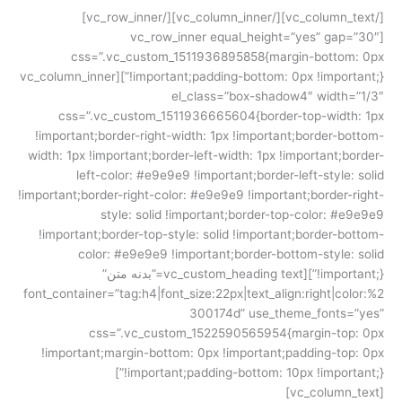
[/vc_column_text][/vc_column_inner][/vc_row_inner]
[vc_row_inner equal_height=”yes” gap=”30″
css=”.vc_custom_1511936895858{margin-bottom: 0px
!important;padding-bottom: 0px !important;}”][vc_column_inner
el_class=”box-shadow4″ width=”1/3″
css=”.vc_custom_1511936665604{border-top-width: 1px
!important;border-right-width: 1px !important;border-bottom-
width: 1px !important;border-left-width: 1px !important;border-
left-color: #e9e9e9 !important;border-left-style: solid
!important;border-right-color: #e9e9e9 !important;border-right-
style: solid !important;border-top-color: #e9e9e9
!important;border-top-style: solid !important;border-bottom-
color: #e9e9e9 !important;border-bottom-style: solid
!important;}”][vc_custom_heading text=”بدنه متن”
font_container=”tag:h4|font_size:22px|text_align:right|color:%2
300174d” use_theme_fonts=”yes”
css=”.vc_custom_1522590565954{margin-top: 0px
!important;margin-bottom: 0px !important;padding-top: 0px
!important;padding-bottom: 10px !important;}”]
[vc_column_text]