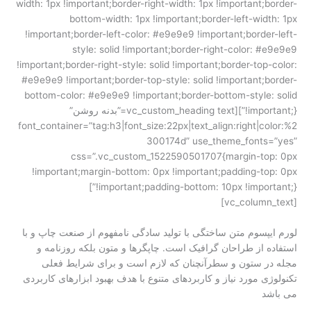
width: 1px !important;border-right-width: 1px !important;border-
bottom-width: 1px !important;border-left-width: 1px
!important;border-left-color: #e9e9e9 !important;border-left-
style: solid !important;border-right-color: #e9e9e9
!important;border-right-style: solid !important;border-top-color:
#e9e9e9 !important;border-top-style: solid !important;border-
bottom-color: #e9e9e9 !important;border-bottom-style: solid
!important;}”][vc_custom_heading text=”بدنه روشن”
font_container=”tag:h3|font_size:22px|text_align:right|color:%2
300174d” use_theme_fonts=”yes”
css=”.vc_custom_1522590501707{margin-top: 0px
!important;margin-bottom: 0px !important;padding-top: 0px
!important;padding-bottom: 10px !important;}”]
[vc_column_text]
لورم ایپسوم متن ساختگی با تولید سادگی نامفهوم از صنعت چاپ و با
استفاده از طراحان گرافیک است. چاپگرها و متون بلکه روزنامه و
مجله در ستون و سطرآنچنان که لازم است و برای شرایط فعلی
تکنولوژی مورد نیاز و کاربردهای متنوع با هدف بهبود ابزارهای کاربردی
می باشد