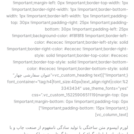
!important;margin-left: 0px !important;border-top-width: 1px
!important;border-right-width: 1px !important;border-bottom-
width: 1px !important;border-left-width: 1px !important;padding-
top: 30px !important;padding-right: 25px !important;padding-
bottom: 30px !important;padding-left: 25px
!important;background-color: #f8f8f8 !important;border-left-
color: #ececec !important;border-left-style: solid
!important;border-right-color: #ececec !important;border-right-
style: solid !important;border-top-color: #ececec
!important;border-top-style: solid !important;border-bottom-
color: #ececec !important;border-bottom-style: solid
!important;}”][vc_custom_heading text=”عنوان سفارشی چهار”
font_container=”tag:h4|font_size:40px|text_align:right|color:%2
3343434″ use_theme_fonts=”yes”
css=”.vc_custom_1522590651119{margin-top: 0px
!important;margin-bottom: 0px !important;padding-top: 0px
!important;padding-bottom: 15px !important;}”]
[vc_column_text]
لورم ایپسوم متن ساختگی با تولید سادگی نامفهوم از صنعت چاپ و با