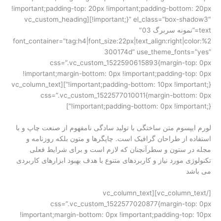
!important;padding-top: 20px !important;padding-bottom: 20px
!important;}” el_class=”box-shadow3″][vc_custom_heading
text=”نمونه سربرگ 03″
font_container=”tag:h4|font_size:22px|text_align:right|color:%2
300174d” use_theme_fonts=”yes”
css=”.vc_custom_1522590615893{margin-top: 0px
!important;margin-bottom: 0px !important;padding-top: 0px
!important;padding-bottom: 10px !important;}”][vc_column_text
css=”.vc_custom_1522577010011{margin-bottom: 0px
!important;padding-bottom: 0px !important;}”]
لورم ایپسوم متن ساختگی با تولید سادگی نامفهوم از صنعت چاپ و با
استفاده از طراحان گرافیک است. چاپگرها و متون بلکه روزنامه و
مجله در ستون و سطرآنچنان که لازم است و برای شرایط فعلی
تکنولوژی مورد نیاز و کاربردهای متنوع با هدف بهبود ابزارهای کاربردی
می باشد
[/vc_column_text][vc_column_text
css=”.vc_custom_1522577020877{margin-top: 0px
!important;margin-bottom: 0px !important;padding-top: 10px