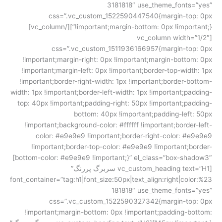
3181818″ use_theme_fonts=”yes”
css=”.vc_custom_1522590447540{margin-top: 0px
!important;margin-bottom: 0px !important;}”][/vc_column]
[vc_column width=”1/2″
css=”.vc_custom_1511936166957{margin-top: 0px
!important;margin-right: 0px !important;margin-bottom: 0px
!important;margin-left: 0px !important;border-top-width: 1px
!important;border-right-width: 1px !important;border-bottom-
width: 1px !important;border-left-width: 1px !important;padding-
top: 40px !important;padding-right: 50px !important;padding-
bottom: 40px !important;padding-left: 50px
!important;background-color: #ffffff !important;border-left-
color: #e9e9e9 !important;border-right-color: #e9e9e9
!important;border-top-color: #e9e9e9 !important;border-
bottom-color: #e9e9e9 !important;}” el_class=”box-shadow3″]
[vc_custom_heading text=”H1 سربرگ پررنگ”
font_container=”tag:h1|font_size:50px|text_align:right|color:%23
181818″ use_theme_fonts=”yes”
css=”.vc_custom_1522590327342{margin-top: 0px
!important;margin-bottom: 0px !important;padding-bottom: