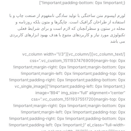
!important;padding-bottom: 0px !important;}”]
لورم ایپسوم متن ساختگی با تولید سادگی نامفهوم از صنعت چاپ و با
استفاده از طراحان گرافیک است. چاپگرها و متون بلکه روزنامه و
مجله در ستون و سطرآنچنان که لازم است و برای شرایط فعلی
تکنولوژی مورد نیاز و کاربردهای متنوع با هدف بهبود ابزارهای کاربردی
می باشد
[/vc_column_text][/vc_column][vc_column width=”1/3″
css=”.vc_custom_1511937476909{margin-top: 0px
!important;margin-right: 0px !important;margin-bottom: 0px
!important;margin-left: 0px !important;padding-top: 0px
!important;padding-right: 0px !important;padding-bottom: 0px
!important;padding-left: 0px !important;}”][vc_single_image
image=”894″ img_size=”full” alignment=”center”
css=”.vc_custom_1511937551720{margin-top: 0px
!important;margin-right: 0px !important;margin-bottom: 0px
!important;margin-left: 0px !important;padding-top: 0px
!important;padding-right: 0px !important;padding-bottom: 0px
!important;padding-left: 0px !important;}” el_class=”full-width-