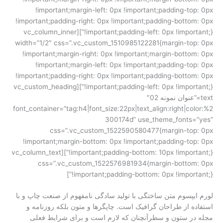
!important;margin-left: 0px !important;padding-top: 0px
!important;padding-right: 0px !important;padding-bottom: 0px
!important;padding-left: 0px !important;}”][vc_column_inner
width=”1/2″ css=”.vc_custom_1510985122281{margin-top: 0px
!important;margin-right: 0px !important;margin-bottom: 0px
!important;margin-left: 0px !important;padding-top: 0px
!important;padding-right: 0px !important;padding-bottom: 0px
!important;padding-left: 0px !important;}”][vc_custom_heading
text=”عنوان نمونه 02″
font_container=”tag:h4|font_size:22px|text_align:right|color:%2
300174d” use_theme_fonts=”yes”
css=”.vc_custom_1522590580477{margin-top: 0px
!important;margin-bottom: 0px !important;padding-top: 0px
!important;padding-bottom: 10px !important;}”][vc_column_text
css=”.vc_custom_1522576981934{margin-bottom: 0px
!important;padding-bottom: 0px !important;}”]
لورم ایپسوم متن ساختگی با تولید سادگی نامفهوم از صنعت چاپ و با
استفاده از طراحان گرافیک است. چاپگرها و متون بلکه روزنامه و
مجله در ستون و سطرآنچنان که لازم است و برای شرایط فعلی