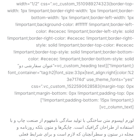
width=”1/2″ css=”.vc_custom_1510989274323{border-top-
width: 1px !important;border-right-width: 1px !important;border-
bottom-width: 1px !important;border-left-width: 1px
!important;background-color: #ffffff !important;border-left-
color: #ececec !important;border-left-style: solid
!important;border-right-color: #ececec !important;border-right-
style: solid !important;border-top-color: #ececec
!important;border-top-style: solid !important;border-bottom-
color: #ececec !important;border-bottom-style: solid
!important;}”][vc_custom_heading text=”عنوان سفارشی دو”
font_container=”tag:h2|font_size:33px|text_align:right|color:%2
3e7174d” use_theme_fonts=”yes”
css=”.vc_custom_1522590628583{margin-top: 0px
!important;margin-bottom: 0px !important;padding-top: 0px
!important;padding-bottom: 15px !important;}”]
[vc_column_text]
لورم ایپسوم متن ساختگی با تولید سادگی نامفهوم از صنعت چاپ و با
استفاده از طراحان گرافیک است. چاپگرها و متون بلکه روزنامه و
مجله در ستون و سطرآنچنان که لازم است و برای شرایط فعلی