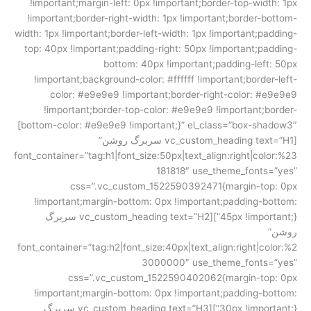
!important;margin-left: 0px !important;border-top-width: 1px
!important;border-right-width: 1px !important;border-bottom-
width: 1px !important;border-left-width: 1px !important;padding-
top: 40px !important;padding-right: 50px !important;padding-
bottom: 40px !important;padding-left: 50px
!important;background-color: #ffffff !important;border-left-
color: #e9e9e9 !important;border-right-color: #e9e9e9
!important;border-top-color: #e9e9e9 !important;border-
bottom-color: #e9e9e9 !important;}” el_class=”box-shadow3″]
[vc_custom_heading text=”H1 سربرگ روشن”
font_container=”tag:h1|font_size:50px|text_align:right|color:%23
181818″ use_theme_fonts=”yes”
css=”.vc_custom_1522590392471{margin-top: 0px
!important;margin-bottom: 0px !important;padding-bottom:
45px !important;}”][vc_custom_heading text=”H2 سربرگ
روشن”
font_container=”tag:h2|font_size:40px|text_align:right|color:%2
3000000″ use_theme_fonts=”yes”
css=”.vc_custom_1522590402062{margin-top: 0px
!important;margin-bottom: 0px !important;padding-bottom:
30px !important;}”][vc_custom_heading text=”H3 سربرگ