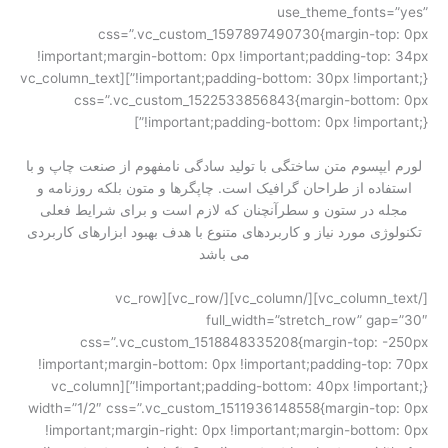
تماس با ما
use_theme_fonts=”yes”
css=”.vc_custom_1597897490730{margin-top: 0px
درخواست دمو
!important;margin-bottom: 0px !important;padding-top: 34px
!important;padding-bottom: 30px !important;}”][vc_column_text
css=”.vc_custom_1522533856843{margin-bottom: 0px
!important;padding-bottom: 0px !important;}”]
لورم ایپسوم متن ساختگی با تولید سادگی نامفهوم از صنعت چاپ و با
استفاده از طراحان گرافیک است. چاپگرها و متون بلکه روزنامه و
مجله در ستون و سطرآنچنان که لازم است و برای شرایط فعلی
تکنولوژی مورد نیاز و کاربردهای متنوع با هدف بهبود ابزارهای کاربردی
می باشد
[/vc_column_text][/vc_column][/vc_row][vc_row
full_width=”stretch_row” gap=”30″
css=”.vc_custom_1518848335208{margin-top: -250px
!important;margin-bottom: 0px !important;padding-top: 70px
!important;padding-bottom: 40px !important;}”][vc_column
width=”1/2″ css=”.vc_custom_1511936148558{margin-top: 0px
!important;margin-right: 0px !important;margin-bottom: 0px