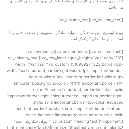
تکنولوژی مورد نیاز و کاربردهای متنوع با هدف بهبود ابزارهای کاربردی
می باشد
[/vc_column_text][vc_column_text]
لورم ایپسوم متن ساختگی با تولید سادگی نامفهوم از صنعت چاپ و با
استفاده از طراحان گرافیک است.
[/vc_column_text][/vc_column_inner][/vc_row_inner]
[vc_row_inner equal_height=”yes” gap=”30″][vc_column_inner
width=”1/2″ css=”.vc_custom_1510989274323{border-top-
width: 1px !important;border-right-width: 1px !important;border-
bottom-width: 1px !important;border-left-width: 1px
!important;background-color: #ffffff !important;border-left-
color: #ececec !important;border-left-style: solid
!important;border-right-color: #ececec !important;border-right-
style: solid !important;border-top-color: #ececec
!important;border-top-style: solid !important;border-bottom-
color: #ececec !important;border-bottom-style: solid
!important;}”][vc_custom_heading text=”عنوان سفارشی سه”
font_container=”tag:h3|font_size:30px|text_align:right|color:%2