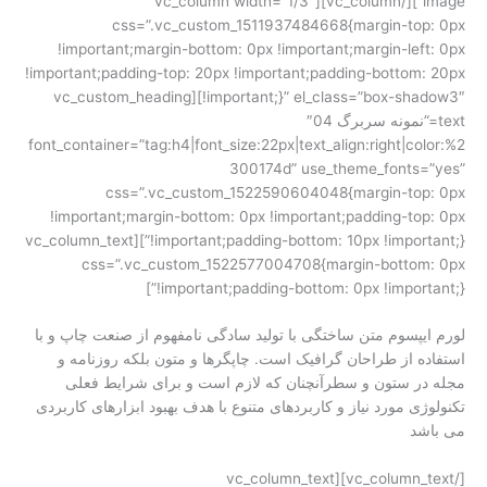
image”][/vc_column][vc_column width=”1/3″
css=”.vc_custom_1511937484668{margin-top: 0px
!important;margin-bottom: 0px !important;margin-left: 0px
!important;padding-top: 20px !important;padding-bottom: 20px
!important;}” el_class=”box-shadow3″][vc_custom_heading
text=”نمونه سربرگ 04″
font_container=”tag:h4|font_size:22px|text_align:right|color:%2
300174d” use_theme_fonts=”yes”
css=”.vc_custom_1522590604048{margin-top: 0px
!important;margin-bottom: 0px !important;padding-top: 0px
!important;padding-bottom: 10px !important;}”][vc_column_text
css=”.vc_custom_1522577004708{margin-bottom: 0px
!important;padding-bottom: 0px !important;}”]
لورم ایپسوم متن ساختگی با تولید سادگی نامفهوم از صنعت چاپ و با
استفاده از طراحان گرافیک است. چاپگرها و متون بلکه روزنامه و
مجله در ستون و سطرآنچنان که لازم است و برای شرایط فعلی
تکنولوژی مورد نیاز و کاربردهای متنوع با هدف بهبود ابزارهای کاربردی
می باشد
[/vc_column_text][vc_column_text