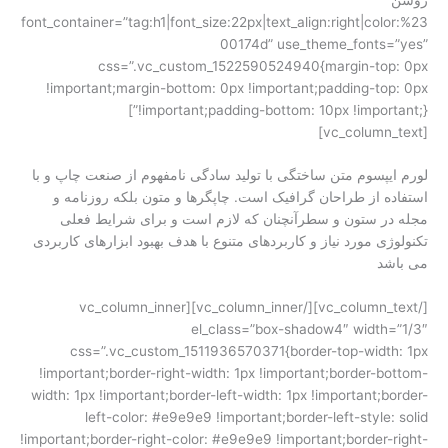
font_container=”tag:h1|font_size:22px|text_align:right|color:%23
00174d” use_theme_fonts=”yes”
css=”.vc_custom_1522590524940{margin-top: 0px
!important;margin-bottom: 0px !important;padding-top: 0px
!important;padding-bottom: 10px !important;}”]
[vc_column_text]
لورم ایپسوم متن ساختگی با تولید سادگی نامفهوم از صنعت چاپ و با
استفاده از طراحان گرافیک است. چاپگرها و متون بلکه روزنامه و
مجله در ستون و سطرآنچنان که لازم است و برای شرایط فعلی
تکنولوژی مورد نیاز و کاربردهای متنوع با هدف بهبود ابزارهای کاربردی
می باشد
[/vc_column_text][/vc_column_inner][vc_column_inner
el_class=”box-shadow4″ width=”1/3″
css=”.vc_custom_1511936570371{border-top-width: 1px
!important;border-right-width: 1px !important;border-bottom-
width: 1px !important;border-left-width: 1px !important;border-
left-color: #e9e9e9 !important;border-left-style: solid
!important;border-right-color: #e9e9e9 !important;border-right-