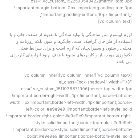
css=”.vc_custom_1522590548422{margin-top: 0px
!important;margin-bottom: 0px !important;padding-top: 0px
!important;padding-bottom: 10px !important;}”]
[vc_column_text]
لورم ایپسوم متن ساختگی با تولید سادگی نامفهوم از صنعت چاپ و با
استفاده از طراحان گرافیک است. چاپگرها و متون بلکه روزنامه و
مجله در ستون و سطرآنچنان که لازم است و برای شرایط فعلی
تکنولوژی مورد نیاز و کاربردهای متنوع با هدف بهبود ابزارهای کاربردی
می باشد
[/vc_column_text][/vc_column_inner][vc_column_inner
el_class=”box-shadow4″ width=”1/3″
css=”.vc_custom_1511936671906{border-top-width: 1px
!important;border-right-width: 1px !important;border-bottom-
width: 1px !important;border-left-width: 1px !important;border-
left-color: #e9e9e9 !important;border-left-style: solid
!important;border-right-color: #e9e9e9 !important;border-right-
style: solid !important;border-top-color: #e9e9e9
!important;border-top-style: solid !important;border-bottom-
color: #e9e9e9 !important;border-bottom-style: solid