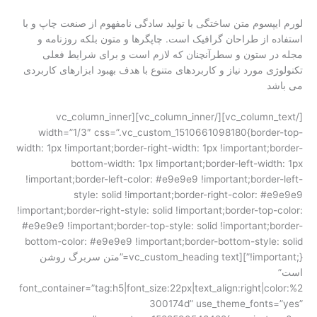
لورم ایپسوم متن ساختگی با تولید سادگی نامفهوم از صنعت چاپ و با
استفاده از طراحان گرافیک است. چاپگرها و متون بلکه روزنامه و
مجله در ستون و سطرآنچنان که لازم است و برای شرایط فعلی
تکنولوژی مورد نیاز و کاربردهای متنوع با هدف بهبود ابزارهای کاربردی
می باشد
[/vc_column_text][/vc_column_inner][vc_column_inner
width=”1/3″ css=”.vc_custom_1510661098180{border-top-
width: 1px !important;border-right-width: 1px !important;border-
bottom-width: 1px !important;border-left-width: 1px
!important;border-left-color: #e9e9e9 !important;border-left-
style: solid !important;border-right-color: #e9e9e9
!important;border-right-style: solid !important;border-top-color:
#e9e9e9 !important;border-top-style: solid !important;border-
bottom-color: #e9e9e9 !important;border-bottom-style: solid
!important;}”][vc_custom_heading text=”متن سربرگ روشن
است”
font_container=”tag:h5|font_size:22px|text_align:right|color:%2
300174d” use_theme_fonts=”yes”