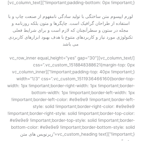
!important;padding-bottom: 0px !important;}”][vc_column_text]
لورم ایپسوم متن ساختگی با تولید سادگی نامفهوم از صنعت چاپ و با
استفاده از طراحان گرافیک است. چاپگرها و متون بلکه روزنامه و
مجله در ستون و سطرآنچنان که لازم است و برای شرایط فعلی
تکنولوژی مورد نیاز و کاربردهای متنوع با هدف بهبود ابزارهای کاربردی
می باشد
[/vc_column_text][vc_row_inner equal_height=”yes” gap=”30″
css=”.vc_custom_1518848388621{margin-top: 0px
!important;padding-top: 40px !important;}”][vc_column_inner
width=”1/3″ css=”.vc_custom_1511936466160{border-top-
width: 1px !important;border-right-width: 1px !important;border-
bottom-width: 1px !important;border-left-width: 1px
!important;border-left-color: #e9e9e9 !important;border-left-
style: solid !important;border-right-color: #e9e9e9
!important;border-right-style: solid !important;border-top-color:
#e9e9e9 !important;border-top-style: solid !important;border-
bottom-color: #e9e9e9 !important;border-bottom-style: solid
!important;}”][vc_custom_heading text=”زیرنویس های متن
روشن”