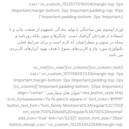
css=”.vc_custom_1522577016004{margin-top: 0px
!important;margin-bottom: 0px !important;padding-top: 10px
!important;padding-bottom: 0px !important;}”]
لورم ایپسوم متن ساختگی با تولید سادگی نامفهوم از صنعت چاپ و با
استفاده از طراحان گرافیک است. چاپگرها و متون بلکه روزنامه و
مجله در ستون و سطرآنچنان که لازم است و برای شرایط فعلی
تکنولوژی مورد نیاز و کاربردهای متنوع با هدف بهبود ابزارهای کاربردی
می باشد
[/vc_column_text][/vc_column][/vc_row][vc_row
css=”.vc_custom_1511159097335{margin-top: 0px
!important;margin-bottom: 0px !important;padding-top: 0px
!important;padding-bottom: 30px !important;}”][vc_column]
[lea_button_style title=”عنوان های سفارشی” align=”center”
icon_fontawesome=”fa fa-pencil-square-o” font_color=”#ffffff”
button_text_font=”font_family:Montserrat%3Aregular%2C700|f
ont_style:700%20bold%20regular%3A700%3Anormal”
add_icon=”true” link=”url:%23|||” button_font_size=”26px”
button_design_css=”.vc_custom_1522534522548{margin-top: