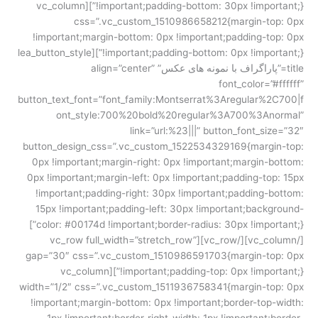
!important;padding-bottom: 30px !important;}”][vc_column
css=”.vc_custom_1510986658212{margin-top: 0px
!important;margin-bottom: 0px !important;padding-top: 0px
!important;padding-bottom: 0px !important;}”][lea_button_style
title=”پاراگراف با نمونه های عکس” align=”center”
font_color=”#ffffff”
button_text_font=”font_family:Montserrat%3Aregular%2C700|f
ont_style:700%20bold%20regular%3A700%3Anormal”
link=”url:%23|||” button_font_size=”32″
button_design_css=”.vc_custom_1522534329169{margin-top:
0px !important;margin-right: 0px !important;margin-bottom:
0px !important;margin-left: 0px !important;padding-top: 15px
!important;padding-right: 30px !important;padding-bottom:
15px !important;padding-left: 30px !important;background-
color: #00174d !important;border-radius: 30px !important;}”]
[/vc_column][/vc_row][vc_row full_width=”stretch_row”
gap=”30″ css=”.vc_custom_1510986591703{margin-top: 0px
!important;padding-top: 0px !important;}”][vc_column
width=”1/2″ css=”.vc_custom_1511936758341{margin-top: 0px
!important;margin-bottom: 0px !important;border-top-width: