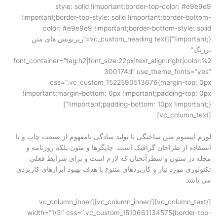
style: solid !important;border-top-color: #e9e9e9
!important;border-top-style: solid !important;border-bottom-
color: #e9e9e9 !important;border-bottom-style: solid
!important;}”][vc_custom_heading text=”زیرنویس های متن
پررنگ”
font_container=”tag:h2|font_size:22px|text_align:right|color:%2
300174d” use_theme_fonts=”yes”
css=”.vc_custom_1522590513676{margin-top: 0px
!important;margin-bottom: 0px !important;padding-top: 0px
!important;padding-bottom: 10px !important;}”]
[vc_column_text]
لورم ایپسوم متن ساختگی با تولید سادگی نامفهوم از صنعت چاپ و با
استفاده از طراحان گرافیک است. چاپگرها و متون بلکه روزنامه و
مجله در ستون و سطرآنچنان که لازم است و برای شرایط فعلی
تکنولوژی مورد نیاز و کاربردهای متنوع با هدف بهبود ابزارهای کاربردی
می باشد
[/vc_column_text][/vc_column_inner][vc_column_inner
width=”1/3″ css=”.vc_custom_1510661134575{border-top-