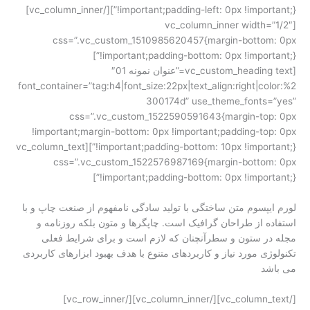
!important;padding-left: 0px !important;}”][/vc_column_inner]
[vc_column_inner width=”1/2″
css=”.vc_custom_1510985620457{margin-bottom: 0px
!important;padding-bottom: 0px !important;}”]
[vc_custom_heading text=”عنوان نمونه 01″
font_container=”tag:h4|font_size:22px|text_align:right|color:%2
300174d” use_theme_fonts=”yes”
css=”.vc_custom_1522590591643{margin-top: 0px
!important;margin-bottom: 0px !important;padding-top: 0px
!important;padding-bottom: 10px !important;}”][vc_column_text
css=”.vc_custom_1522576987169{margin-bottom: 0px
!important;padding-bottom: 0px !important;}”]
لورم ایپسوم متن ساختگی با تولید سادگی نامفهوم از صنعت چاپ و با
استفاده از طراحان گرافیک است. چاپگرها و متون بلکه روزنامه و
مجله در ستون و سطرآنچنان که لازم است و برای شرایط فعلی
تکنولوژی مورد نیاز و کاربردهای متنوع با هدف بهبود ابزارهای کاربردی
می باشد
[/vc_column_text][/vc_column_inner][/vc_row_inner]