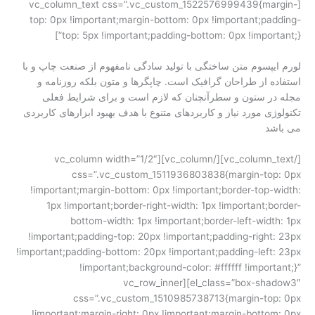
[vc_column_text css=”.vc_custom_1522576999439{margin-
top: 0px !important;margin-bottom: 0px !important;padding-
top: 5px !important;padding-bottom: 0px !important;}”]
لورم ایپسوم متن ساختگی با تولید سادگی نامفهوم از صنعت چاپ و با
استفاده از طراحان گرافیک است. چاپگرها و متون بلکه روزنامه و
مجله در ستون و سطرآنچنان که لازم است و برای شرایط فعلی
تکنولوژی مورد نیاز و کاربردهای متنوع با هدف بهبود ابزارهای کاربردی
می باشد
[/vc_column_text][/vc_column][vc_column width=”1/2″
css=”.vc_custom_1511936803838{margin-top: 0px
!important;margin-bottom: 0px !important;border-top-width:
1px !important;border-right-width: 1px !important;border-
bottom-width: 1px !important;border-left-width: 1px
!important;padding-top: 20px !important;padding-right: 23px
!important;padding-bottom: 20px !important;padding-left: 23px
!important;background-color: #ffffff !important;}”
el_class=”box-shadow3″][vc_row_inner
css=”.vc_custom_1510985738713{margin-top: 0px
!important;margin-right: 0px !important;margin-bottom: 0px