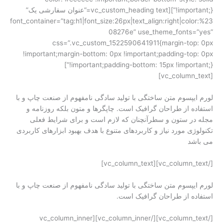
!important;}”][vc_custom_heading text=”عنوان سفارشی یک”
font_container=”tag:h1|font_size:26px|text_align:right|color:%23
08276e” use_theme_fonts=”yes”
css=”.vc_custom_1522590641911{margin-top: 0px
!important;margin-bottom: 0px !important;padding-top: 0px
!important;padding-bottom: 15px !important;}”]
[vc_column_text]
لورم ایپسوم متن ساختگی با تولید سادگی نامفهوم از صنعت چاپ و با
استفاده از طراحان گرافیک است. چاپگرها و متون بلکه روزنامه و
مجله در ستون و سطرآنچنان که لازم است و برای شرایط فعلی
تکنولوژی مورد نیاز و کاربردهای متنوع با هدف بهبود ابزارهای کاربردی
می باشد
[/vc_column_text][vc_column_text]
لورم ایپسوم متن ساختگی با تولید سادگی نامفهوم از صنعت چاپ و با
استفاده از طراحان گرافیک است.
[/vc_column_text][/vc_column_inner][vc_column_inner